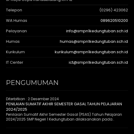
Telepon
(0296) 423062
WA Humas
089620510200
Pelayanan
info@smpn1kedungtuban.sch.id
Humas
humas@smpn1kedungtuban.sch.id
Kurikulum
kurikulum@smpn1kedungtuban.sch.id
IT Center
ict@smpn1kedungtuban.sch.id
PENGUMUMAN
Diterbitkan :
2 Desember 2024
PENILAIAN SUMATIF AKHIR SEMESTER GASAL TAHUN PELAJARAN
2024/2025
Penilaian Sumatif Akhir Semester Gasal (PSAS) Tahun Pelajaran
2024/2025 SMP Negeri 1 Kedungtuban dilaksanakan pada..