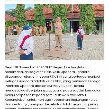
Senin, 18 November 2024 SMP Negeri 1 Kedungtuban
melaksanakan kegiatan rutin, yaitu Upacara Bendera
dilapangan utama (Indooor). Kali ini yang bertugas menjadi
petugas upacara adalah kelas VIIID, yang bertindak sebagai
Pembina Upacara adalah Ibu Maryati, S.Pd. beliau
mengevaluasi berjalannya upacara pada saat ini, kemudian
beliau berpesan kepada semua siswa siswi SMPN 1
Kedungtuban untuk menjaga kebersihan lingkungan kelas
dan sekitarnya, menjaga kesehatan tidak begadang setiap
malam, menjaga kesopanan, serta mengingatkan kepada