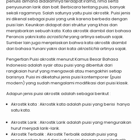
penulis dimana didalamnya terdapat irama, rima serta
penyusunan larik dan bait. Berbicara tentang puisi, banyak
sekali ragamnya. Salah satunya yaitu puisi akrostik. Puisi jenis
ini dikenal sebagai puisi yang unik karena berbeda dengan
puisi lain. Keunikan didapat dari struktur yang khas dan
menjabarkan sebuah kata. Kata akrostik diambil dari bahasa
Perancis yakni kata
acrostiche
yang artinya sebuah sajak.
Sumber lain juga menjelaskan bahwa kata akrostik diambil
dari bahasa Yunani yakni dari kata
akrostichis
artinya sajak.
Pengertian Puisi akrostik menurut Kamus Besar Bahasa
Indonesia adalah syair atau puisi yang dibentuk dari
rangkaian huruf yang mengawali atau mengakhiri setiap
barisnya. Puisi ini diketahui jenis puisi kontemporer (puisi
modern) yang sudah mengalami modifikasi dari puisi klasik.
Adapun jenis puisi akrostik adalah sebagai berikut :
Akrostik kata : Akrostik kata adalah puisi yang berisi hanya
satu kata.
Akrostik Larik : Akrostik Larik adalah puisi yang menguraikan
huruf menjadi larik-larik.
Akrostik Terbalik : Akrostik Terbalik adalah puisi yang