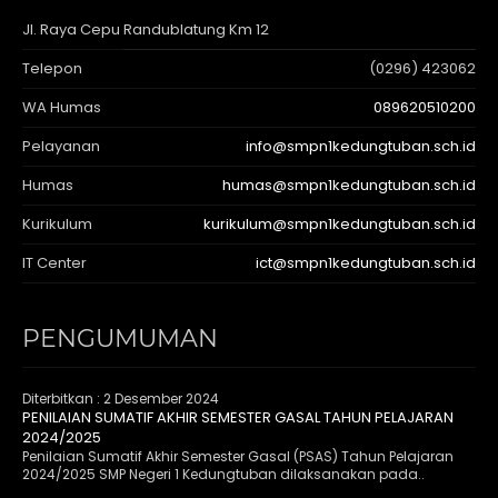
Jl. Raya Cepu Randublatung Km 12
Telepon
(0296) 423062
WA Humas
089620510200
Pelayanan
info@smpn1kedungtuban.sch.id
Humas
humas@smpn1kedungtuban.sch.id
Kurikulum
kurikulum@smpn1kedungtuban.sch.id
IT Center
ict@smpn1kedungtuban.sch.id
PENGUMUMAN
Diterbitkan :
2 Desember 2024
PENILAIAN SUMATIF AKHIR SEMESTER GASAL TAHUN PELAJARAN
2024/2025
Penilaian Sumatif Akhir Semester Gasal (PSAS) Tahun Pelajaran
2024/2025 SMP Negeri 1 Kedungtuban dilaksanakan pada..