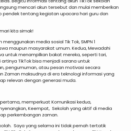
kelas. Begitu informasi tentang akun TikTok sekolah
 langsung mencari akun tersebut dan mulai memberikan
eo pendek tentang kegiatan upacara hari guru dan
ari kita simak!
n menggunakan media sosial Tik Tok, SMPN 1
n siswa maupun masyarakat umum. Kedua, Mewadahi
swa untuk menampilkan bakat mereka, seperti tari,
i artinya TikTok bisa menjadi sarana untuk
tan, pengumuman, atau pesan motivasi secara
 Zaman maksudnya di era teknologi informasi yang
etap relevan dengan generasi muda.
itu pertama, memperkuat Komunikasi kedua,
menyenangkan, Keempat, Sekolah yang aktif di media
hadap perkembangan zaman.
lah. Saya yang selama ini tidak pernah tertatik