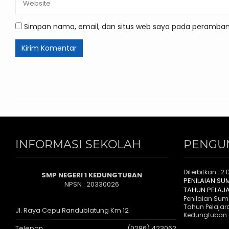
Simpan nama, email, dan situs web saya pada peramban 
INFORMASI SEKOLAH
PENGU
Diterbitkan :
2 
SMP NEGERI 1 KEDUNGTUBAN
PENILAIAN SU
NPSN : 20330026
TAHUN PELAJ
Penilaian Suma
Tahun Pelajar
Jl. Raya Cepu Randublatung Km 12
Kedungtuban 
Telepon
(0296) 423062