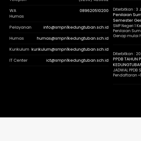
Diterbitkan :
3 
WA
089620510200
Penilaian Sum
Humas
Semester Gen
SMP Negeri 1
Pelayanan
info@smpn1kedungtuban.sch.id
Penilaian Suma
Genap mulai ha
Humas
humas@smpn1kedungtuban.sch.id
Kurikulum
kurikulum@smpn1kedungtuban.sch.id
Diterbitkan :
20
PPDB TAHUN P
IT Center
ict@smpn1kedungtuban.sch.id
KEDUNGTUBA
JADWAL PPDB S
Pendaftaran »1