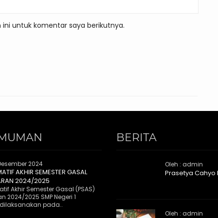
ini untuk komentar saya berikutnya.
MUMAN
BERITA
Desember 2024
Oleh : admin
MATIF AKHIR SEMESTER GASAL
Prasetya Cahyo
ARAN 2024/2025
tif Akhir Semester Gasal (PSAS)
an 2024/2025 SMP Negeri 1
dilaksanakan pada..
Oleh : admin