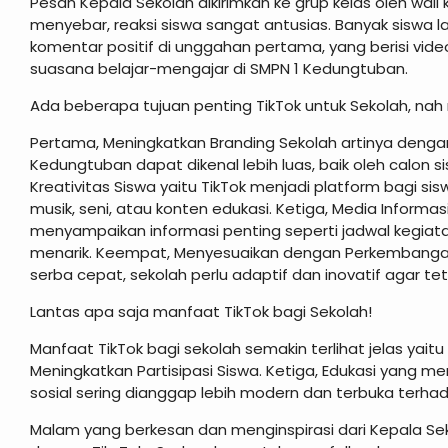
Pesan Kepala Sekolah dikirimkan ke grup kelas oleh wali 
menyebar, reaksi siswa sangat antusias. Banyak siswa
komentar positif di unggahan pertama, yang berisi vid
suasana belajar-mengajar di SMPN 1 Kedungtuban.
Ada beberapa tujuan penting TikTok untuk Sekolah, nah m
Pertama, Meningkatkan Branding Sekolah artinya denga
Kedungtuban dapat dikenal lebih luas, baik oleh calo
Kreativitas Siswa yaitu TikTok menjadi platform bagi si
musik, seni, atau konten edukasi. Ketiga, Media Informas
menyampaikan informasi penting seperti jadwal kegia
menarik. Keempat, Menyesuaikan dengan Perkembangan
serba cepat, sekolah perlu adaptif dan inovatif agar t
Lantas apa saja manfaat TikTok bagi Sekolah!
Manfaat TikTok bagi sekolah semakin terlihat jelas ya
Meningkatkan Partisipasi Siswa. Ketiga, Edukasi yang 
sosial sering dianggap lebih modern dan terbuka ter
Malam yang berkesan dan menginspirasi dari Kepala Seko