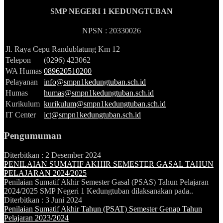
SMP NEGERI 1 KEDUNGTUBAN
NPSN : 20330026
Jl. Raya Cepu Randublatung Km 12
Telepon
(0296) 423062
WA Humas
089620510200
Pelayanan
info@smpn1kedungtuban.sch.id
Humas
humas@smpn1kedungtuban.sch.id
Kurikulum
kurikulum@smpn1kedungtuban.sch.id
IT Center
ict@smpn1kedungtuban.sch.id
Pengumuman
Diterbitkan :
2 Desember 2024
PENILAIAN SUMATIF AKHIR SEMESTER GASAL TAHUN
PELAJARAN 2024/2025
Penilaian Sumatif Akhir Semester Gasal (PSAS) Tahun Pelajaran
2024/2025 SMP Negeri 1 Kedungtuban dilaksanakan pada..
Diterbitkan :
3 Juni 2024
Penilaian Sumatif Akhir Tahun (PSAT) Semester Genap Tahun
Pelajaran 2023/2024