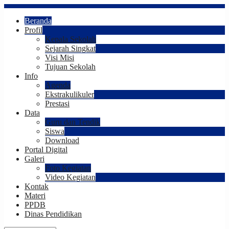
Beranda
Profil
Kepala Sekolah
Sejarah Singkat
Visi Misi
Tujuan Sekolah
Info
Agenda
Ekstrakulikuler
Prestasi
Data
Guru dan Tendik
Siswa
Download
Portal Digital
Galeri
Foto Kegiatan
Video Kegiatan
Kontak
Materi
PPDB
Dinas Pendidikan