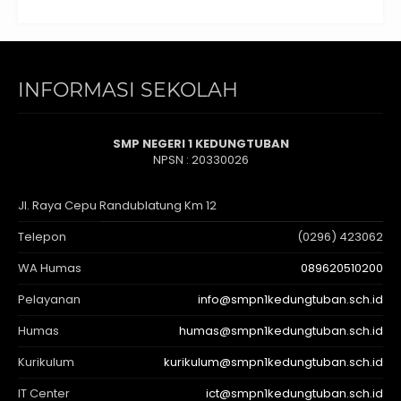
INFORMASI SEKOLAH
SMP NEGERI 1 KEDUNGTUBAN
NPSN : 20330026
Jl. Raya Cepu Randublatung Km 12
Telepon
(0296) 423062
WA Humas
089620510200
Pelayanan
info@smpn1kedungtuban.sch.id
Humas
humas@smpn1kedungtuban.sch.id
Kurikulum
kurikulum@smpn1kedungtuban.sch.id
IT Center
ict@smpn1kedungtuban.sch.id