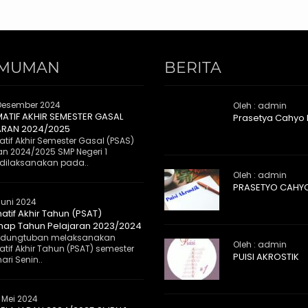
MUMAN
BERITA
Desember 2024
Oleh : admin
MATIF AKHIR SEMESTER GASAL
Prasetya Cahyo
ARAN 2024/2025
tif Akhir Semester Gasal (PSAS)
an 2024/2025 SMP Negeri 1
dilaksanakan pada..
Oleh : admin
PRASETYO CAHY
Juni 2024
atif Akhir Tahun (PSAT)
ap Tahun Pelajaran 2023/2024
 Kedungtuban melaksanakan
Oleh : admin
tif Akhir Tahun (PSAT) semester
PUISI AKROSTIK
ri Senin..
 Mei 2024