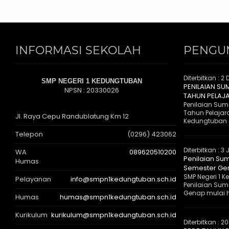
INFORMASI SEKOLAH
PENGU
Diterbitkan :
2 
SMP NEGERI 1 KEDUNGTUBAN
PENILAIAN SU
NPSN : 20330026
TAHUN PELAJ
Penilaian Suma
Tahun Pelajar
Jl. Raya Cepu Randublatung Km 12
Kedungtuban 
Telepon
(0296) 423062
Diterbitkan :
3 
WA
089620510200
Penilaian Sum
Humas
Semester Gen
SMP Negeri 1
Pelayanan
info@smpn1kedungtuban.sch.id
Penilaian Suma
Genap mulai ha
Humas
humas@smpn1kedungtuban.sch.id
Kurikulum
kurikulum@smpn1kedungtuban.sch.id
Diterbitkan :
20