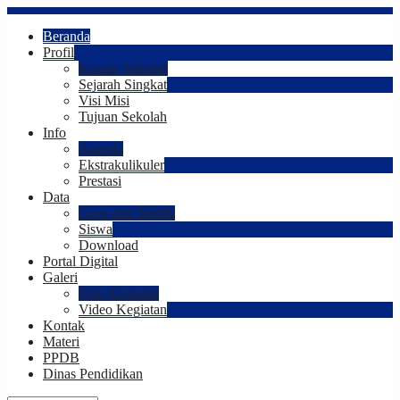
Beranda
Profil
Kepala Sekolah
Sejarah Singkat
Visi Misi
Tujuan Sekolah
Info
Agenda
Ekstrakulikuler
Prestasi
Data
Guru dan Tendik
Siswa
Download
Portal Digital
Galeri
Foto Kegiatan
Video Kegiatan
Kontak
Materi
PPDB
Dinas Pendidikan