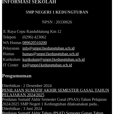
INFORMASI SEKOLAH
SMP NEGERI 1 KEDUNGTUBAN
NPSN : 20330026
Jl. Raya Cepu Randublatung Km 12
Telepon
(0296) 423062
WA Humas
089620510200
Pelayanan
info@smpn1kedungtuban.sch.id
Humas
humas@smpn1kedungtuban.sch.id
Kurikulum
kurikulum@smpn1kedungtuban.sch.id
IT Center
ict@smpn1kedungtuban.sch.id
Pengumuman
Diterbitkan :
2 Desember 2024
PENILAIAN SUMATIF AKHIR SEMESTER GASAL TAHUN
PELAJARAN 2024/2025
Penilaian Sumatif Akhir Semester Gasal (PSAS) Tahun Pelajaran
2024/2025 SMP Negeri 1 Kedungtuban dilaksanakan pada..
Diterbitkan :
3 Juni 2024
Penilaian Sumatif Akhir Tahun (PSAT) Semester Genap Tahun