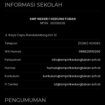
INFORMASI SEKOLAH
SMP NEGERI 1 KEDUNGTUBAN
NPSN : 20330026
Jl. Raya Cepu Randublatung Km 12
Telepon
(0296) 423062
WA Humas
089620510200
Pelayanan
info@smpn1kedungtuban.sch.id
Humas
humas@smpn1kedungtuban.sch.id
Kurikulum
kurikulum@smpn1kedungtuban.sch.id
IT Center
ict@smpn1kedungtuban.sch.id
PENGUMUMAN