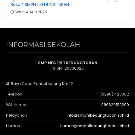
Besar” SMPN 1 KEDUNGTUBAN
Senin, 4 Agu 2025
INFORMASI SEKOLAH
SMP NEGERI 1 KEDUNGTUBAN
NPSN : 20330026
Jl. Raya Cepu Randublatung Km 12
Telepon
(0296) 423062
WA Humas
089620510200
Pelayanan
info@smpn1kedungtuban.sch.id
Humas
humas@smpn1kedungtuban.sch.id