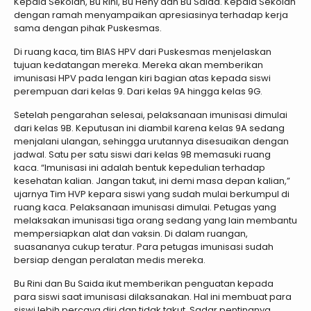
Kepala Sekolah, Bu Rini, Bu Heny dan Bu Saida. Kepala Sekolah
dengan ramah menyampaikan apresiasinya terhadap kerja
sama dengan pihak Puskesmas.
Di ruang kaca, tim BIAS HPV dari Puskesmas menjelaskan
tujuan kedatangan mereka. Mereka akan memberikan
imunisasi HPV pada lengan kiri bagian atas kepada siswi
perempuan dari kelas 9. Dari kelas 9A hingga kelas 9G.
Setelah pengarahan selesai, pelaksanaan imunisasi dimulai
dari kelas 9B. Keputusan ini diambil karena kelas 9A sedang
menjalani ulangan, sehingga urutannya disesuaikan dengan
jadwal. Satu per satu siswi dari kelas 9B memasuki ruang
kaca. “Imunisasi ini adalah bentuk kepedulian terhadap
kesehatan kalian. Jangan takut, ini demi masa depan kalian,”
ujarnya Tim HVP kepara siswi yang sudah mulai berkumpul di
ruang kaca. Pelaksanaan imunisasi dimulai. Petugas yang
melaksakan imunisasi tiga orang sedang yang lain membantu
mempersiapkan alat dan vaksin. Di dalam ruangan,
suasananya cukup teratur. Para petugas imunisasi sudah
bersiap dengan peralatan medis mereka.
Bu Rini dan Bu Saida ikut memberikan penguatan kepada
para siswi saat imunisasi dilaksanakan. Hal ini membuat para
siswi lebih percaya diri dan tidak takut. Sadar pentingnya