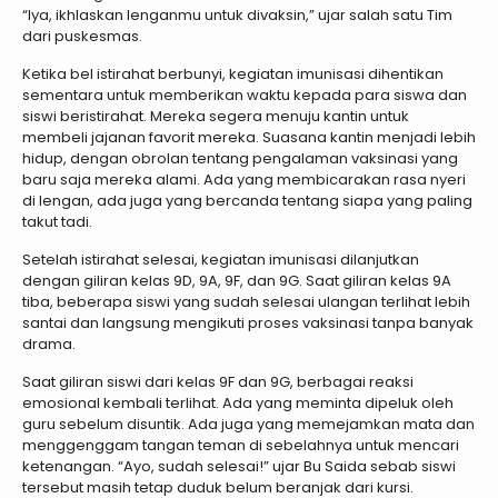
“Iya, ikhlaskan lenganmu untuk divaksin,” ujar salah satu Tim
dari puskesmas.
Ketika bel istirahat berbunyi, kegiatan imunisasi dihentikan
sementara untuk memberikan waktu kepada para siswa dan
siswi beristirahat. Mereka segera menuju kantin untuk
membeli jajanan favorit mereka. Suasana kantin menjadi lebih
hidup, dengan obrolan tentang pengalaman vaksinasi yang
baru saja mereka alami. Ada yang membicarakan rasa nyeri
di lengan, ada juga yang bercanda tentang siapa yang paling
takut tadi.
Setelah istirahat selesai, kegiatan imunisasi dilanjutkan
dengan giliran kelas 9D, 9A, 9F, dan 9G. Saat giliran kelas 9A
tiba, beberapa siswi yang sudah selesai ulangan terlihat lebih
santai dan langsung mengikuti proses vaksinasi tanpa banyak
drama.
Saat giliran siswi dari kelas 9F dan 9G, berbagai reaksi
emosional kembali terlihat. Ada yang meminta dipeluk oleh
guru sebelum disuntik. Ada juga yang memejamkan mata dan
menggenggam tangan teman di sebelahnya untuk mencari
ketenangan. “Ayo, sudah selesai!” ujar Bu Saida sebab siswi
tersebut masih tetap duduk belum beranjak dari kursi.