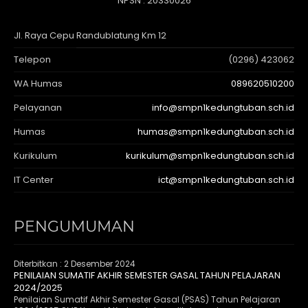
NPSN : 20330026
Jl. Raya Cepu Randublatung Km 12
Telepon
(0296) 423062
WA Humas
089620510200
Pelayanan
info@smpn1kedungtuban.sch.id
Humas
humas@smpn1kedungtuban.sch.id
Kurikulum
kurikulum@smpn1kedungtuban.sch.id
IT Center
ict@smpn1kedungtuban.sch.id
PENGUMUMAN
Diterbitkan :
2 Desember 2024
PENILAIAN SUMATIF AKHIR SEMESTER GASAL TAHUN PELAJARAN
2024/2025
Penilaian Sumatif Akhir Semester Gasal (PSAS) Tahun Pelajaran