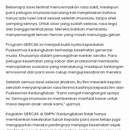
Beberapa siswi terlihat mencemaskan rasa sakit, meskipun
para petugas imunisasi berulang kali menjelaskan bahwa
hanya ada nyeri lokal sesaat setelah imunisasi, tanpa efek
samping lainnya. Untuk siswi yang sudah selesai, rasa lega
dan bangga terlihat jelas. Mereka bahkan membantu
menyemangati teman-teman yang masih menunggu giliran.
Program GERCAK ini menjadi bukti nyata kepedulian
Puskesmas Kedungtuban terhadap kesehatan generasi
muda. Khususnya dalam pencegahan kanker serviks. Para
petugas kesehatan yang sabar dan profesional membantu
menciptakan suasana yang mendukung, meskipun tantangan
emosional dari para siswi cukup menguji kesabaran mereka.
Setelah semua siswi selesai divaksin, Bu Rini mewakili kepala
sekolah menyampaikan rasa terima kasihnya kepada tim dari
Puskesmas Kedungtuban. “Kami sangat menghargai upaya
ini. Semoga imunisasi ini memberikan manfaat besar untuk
masa depan anak-anak kami,” ujarnya.
Kegiatan GERCAK di SMPN 1 Kedungtuban tidak hanya
memberikan kekebalan tubuh kepada para siswi tetapi juga
mengajarkan mereka pentingnya menjaga kesehatan sejak