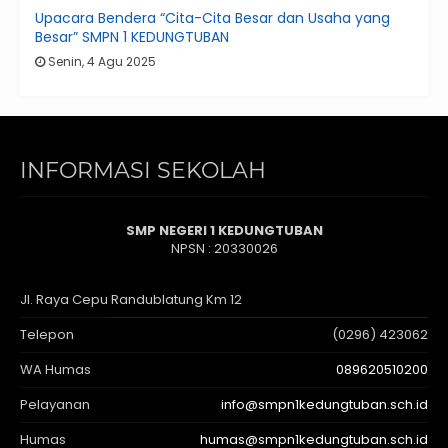
Upacara Bendera “Cita-Cita Besar dan Usaha yang
Besar” SMPN 1 KEDUNGTUBAN
Senin, 4 Agu 2025
INFORMASI SEKOLAH
SMP NEGERI 1 KEDUNGTUBAN
NPSN : 20330026
Jl. Raya Cepu Randublatung Km 12
Telepon
(0296) 423062
WA Humas
089620510200
Pelayanan
info@smpn1kedungtuban.sch.id
Humas
humas@smpn1kedungtuban.sch.id