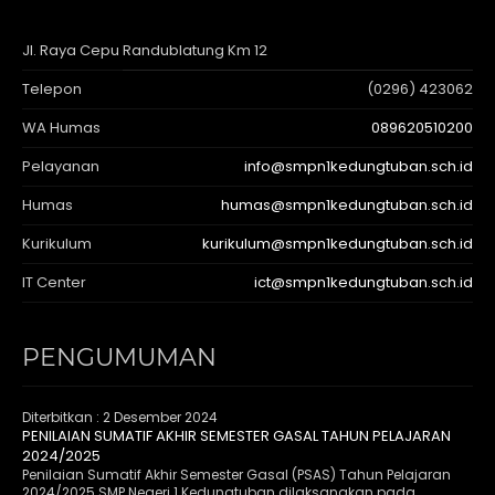
Jl. Raya Cepu Randublatung Km 12
Telepon
(0296) 423062
WA Humas
089620510200
Pelayanan
info@smpn1kedungtuban.sch.id
Humas
humas@smpn1kedungtuban.sch.id
Kurikulum
kurikulum@smpn1kedungtuban.sch.id
IT Center
ict@smpn1kedungtuban.sch.id
PENGUMUMAN
Diterbitkan :
2 Desember 2024
PENILAIAN SUMATIF AKHIR SEMESTER GASAL TAHUN PELAJARAN
2024/2025
Penilaian Sumatif Akhir Semester Gasal (PSAS) Tahun Pelajaran
2024/2025 SMP Negeri 1 Kedungtuban dilaksanakan pada..