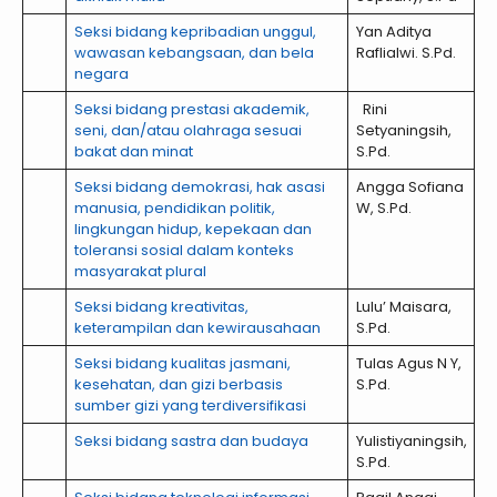
Seksi bidang kepribadian unggul,
Yan Aditya
wawasan kebangsaan, dan bela
Raflialwi. S.Pd.
negara
Seksi bidang prestasi akademik,
Rini
seni, dan/atau olahraga sesuai
Setyaningsih,
bakat dan minat
S.Pd.
Seksi bidang demokrasi, hak asasi
Angga Sofiana
manusia, pendidikan politik,
W, S.Pd.
lingkungan hidup, kepekaan dan
toleransi sosial dalam konteks
masyarakat plural
Seksi bidang kreativitas,
Lulu’ Maisara,
keterampilan dan kewirausahaan
S.Pd.
Seksi bidang kualitas jasmani,
Tulas Agus N Y,
kesehatan, dan gizi berbasis
S.Pd.
sumber gizi yang terdiversifikasi
Seksi bidang sastra dan budaya
Yulistiyaningsih,
S.Pd.