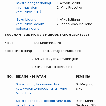
Seksi bidang teknologi
1. Alfiyan Fadila
informasi dan
2. Vino Prasetyo
komunikasi (TIK)
Seksi bidang
1. Afika Lutfiana
komunikasi dalam
2. Ibnoe Risky Maulana
bahasa inggris
SUSUNAN PEMBINA OSIS PERIODE TAHUN 2024/2025
Ketua : Nur Khamim, S.Pd
Sekretaris Bidang : 1. Pandu Anugrah Putra, S.Pd.
2. Sri Cipto Dyan Cahyaningsih
3. Yan Aditya Raflialwi, S.Pd.
NO.
BIDANG KEGIATAN
PEMBINA
Seksi bidang keimanan dan
Sri Mulyani,
ketakwaan terhadap Tuhan Yang
S.Pd.
Maha Esa
Seksi bidang budi pekerti luhur atau
Richa Kurnila
akhlak mulia
Septiany, S.Pd