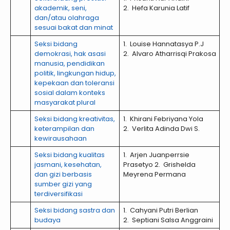
akademik, seni,
2. Hefa Karunia Latif
dan/atau olahraga
sesuai bakat dan minat
Seksi bidang
1. Louise Hannatasya P.J
demokrasi, hak asasi
2. Alvaro Atharrisqi Prakosa
manusia, pendidikan
politik, lingkungan hidup,
kepekaan dan toleransi
sosial dalam konteks
masyarakat plural
Seksi bidang kreativitas,
1. Khirani Febriyana Yola
keterampilan dan
2. Verlita Adinda Dwi S.
kewirausahaan
Seksi bidang kualitas
1. Arjen Juanperrsie
jasmani, kesehatan,
Prasetyo 2. Grishelda
dan gizi berbasis
Meyrena Permana
sumber gizi yang
terdiversifikasi
Seksi bidang sastra dan
1. Cahyani Putri Berlian
budaya
2. Septiani Salsa Anggraini