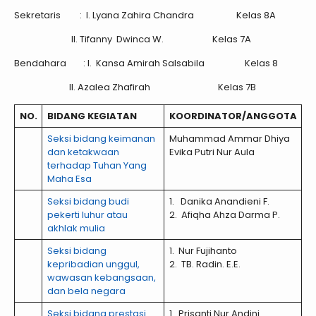
Sekretaris : I. Lyana Zahira Chandra Kelas 8A
II. Tifanny Dwinca W. Kelas 7A
Bendahara : I. Kansa Amirah Salsabila Kelas 8
II. Azalea Zhafirah Kelas 7B
NO.
BIDANG KEGIATAN
KOORDINATOR/ANGGOTA
Seksi bidang keimanan
Muhammad Ammar Dhiya
dan ketakwaan
Evika Putri Nur Aula
terhadap Tuhan Yang
Maha Esa
Seksi bidang budi
1. Danika Anandieni F.
pekerti luhur atau
2. Afiqha Ahza Darma P.
akhlak mulia
Seksi bidang
1. Nur Fujihanto
kepribadian unggul,
2. TB. Radin. E.E.
wawasan kebangsaan,
dan bela negara
Seksi bidang prestasi
1. Prisanti Nur Andini