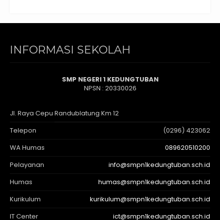
INFORMASI SEKOLAH
SMP NEGERI 1 KEDUNGTUBAN
NPSN : 20330026
Jl. Raya Cepu Randublatung Km 12
Telepon
(0296) 423062
WA Humas
089620510200
Pelayanan
info@smpn1kedungtuban.sch.id
Humas
humas@smpn1kedungtuban.sch.id
Kurikulum
kurikulum@smpn1kedungtuban.sch.id
IT Center
ict@smpn1kedungtuban.sch.id