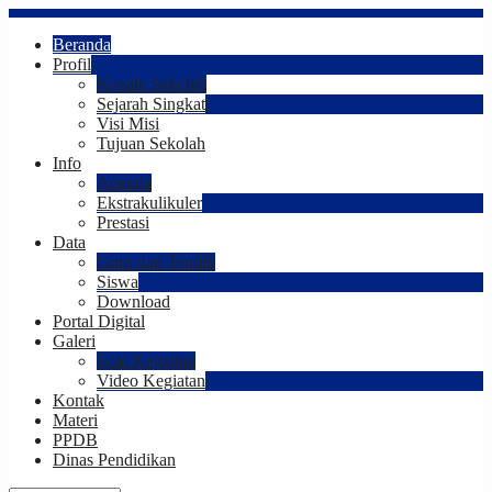
Beranda
Profil
Kepala Sekolah
Sejarah Singkat
Visi Misi
Tujuan Sekolah
Info
Agenda
Ekstrakulikuler
Prestasi
Data
Guru dan Tendik
Siswa
Download
Portal Digital
Galeri
Foto Kegiatan
Video Kegiatan
Kontak
Materi
PPDB
Dinas Pendidikan