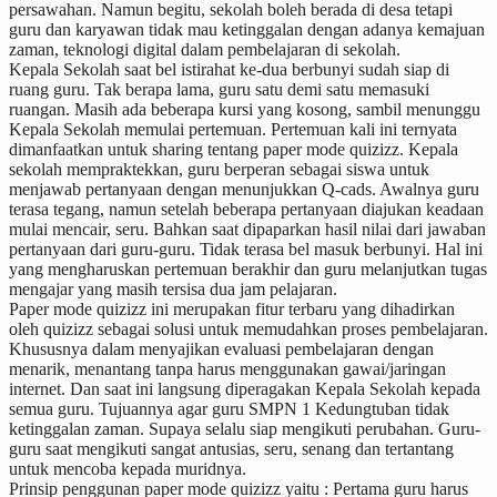
persawahan. Namun begitu, sekolah boleh berada di desa tetapi
guru dan karyawan tidak mau ketinggalan dengan adanya kemajuan
zaman, teknologi digital dalam pembelajaran di sekolah.
Kepala Sekolah saat bel istirahat ke-dua berbunyi sudah siap di
ruang guru. Tak berapa lama, guru satu demi satu memasuki
ruangan. Masih ada beberapa kursi yang kosong, sambil menunggu
Kepala Sekolah memulai pertemuan. Pertemuan kali ini ternyata
dimanfaatkan untuk sharing tentang paper mode quizizz. Kepala
sekolah mempraktekkan, guru berperan sebagai siswa untuk
menjawab pertanyaan dengan menunjukkan Q-cads. Awalnya guru
terasa tegang, namun setelah beberapa pertanyaan diajukan keadaan
mulai mencair, seru. Bahkan saat dipaparkan hasil nilai dari jawaban
pertanyaan dari guru-guru. Tidak terasa bel masuk berbunyi. Hal ini
yang mengharuskan pertemuan berakhir dan guru melanjutkan tugas
mengajar yang masih tersisa dua jam pelajaran.
Paper mode quizizz ini merupakan fitur terbaru yang dihadirkan
oleh quizizz sebagai solusi untuk memudahkan proses pembelajaran.
Khususnya dalam menyajikan evaluasi pembelajaran dengan
menarik, menantang tanpa harus menggunakan gawai/jaringan
internet. Dan saat ini langsung diperagakan Kepala Sekolah kepada
semua guru. Tujuannya agar guru SMPN 1 Kedungtuban tidak
ketinggalan zaman. Supaya selalu siap mengikuti perubahan. Guru-
guru saat mengikuti sangat antusias, seru, senang dan tertantang
untuk mencoba kepada muridnya.
Prinsip penggunan paper mode quizizz yaitu : Pertama guru harus