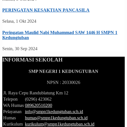
PERINGATAN KESAKTIAN PANCASILA
Selasa, 1 Okt 2024
Peringatan Maulid Nabi Muhammad SAW 1446 H SMPN 1
Kedungtuban
Senin, 30 Sep 2024
INFORMASI SEKOLAH
SMP NEGERI 1 KEDUNGTUBAN
NPSN : 20330026
Jl. Raya Cepu Randublatung Km 12
Telepon
(0296) 423062
WA Humas
089620510200
Pelayanan
info@smpn1kedungtuban.sch.id
Humas
humas@smpn1kedungtuban.sch.id
Kurikulum
kurikulum@smpn1kedungtuban.sch.id