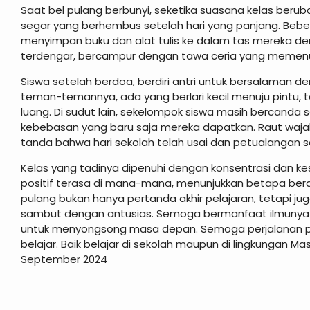
Saat bel pulang berbunyi, seketika suasana kelas beru
segar yang berhembus setelah hari yang panjang. Beb
menyimpan buku dan alat tulis ke dalam tas mereka de
terdengar, bercampur dengan tawa ceria yang memenuh
Siswa setelah berdoa, berdiri antri untuk bersalaman 
teman-temannya, ada yang berlari kecil menuju pintu, 
luang. Di sudut lain, sekelompok siswa masih bercanda s
kebebasan yang baru saja mereka dapatkan. Raut waj
tanda bahwa hari sekolah telah usai dan petualangan sor
Kelas yang tadinya dipenuhi dengan konsentrasi dan ke
positif terasa di mana-mana, menunjukkan betapa berart
pulang bukan hanya pertanda akhir pelajaran, tetapi j
sambut dengan antusias. Semoga bermanfaat ilmunya k
untuk menyongsong masa depan. Semoga perjalanan p
belajar. Baik belajar di sekolah maupun di lingkungan M
September 2024