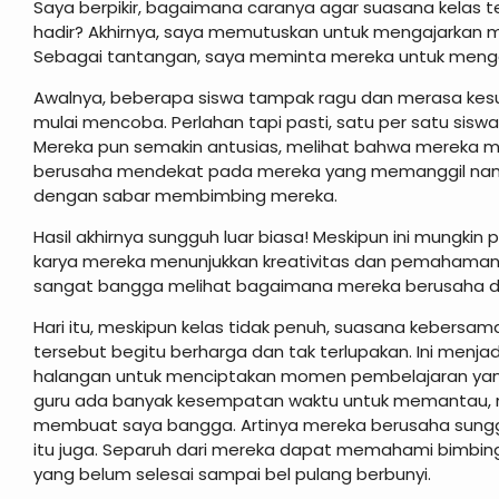
Saya berpikir, bagaimana caranya agar suasana kelas
hadir? Akhirnya, saya memutuskan untuk mengajarkan m
Sebagai tantangan, saya meminta mereka untuk menggu
Awalnya, beberapa siswa tampak ragu dan merasa kesu
mulai mencoba. Perlahan tapi pasti, satu per satu sis
Mereka pun semakin antusias, melihat bahwa mereka 
berusaha mendekat pada mereka yang memanggil nama s
dengan sabar membimbing mereka.
Hasil akhirnya sungguh luar biasa! Meskipun ini mungkin
karya mereka menunjukkan kreativitas dan pemahaman
sangat bangga melihat bagaimana mereka berusaha dan
Hari itu, meskipun kelas tidak penuh, suasana keber
tersebut begitu berharga dan tak terlupakan. Ini menj
halangan untuk menciptakan momen pembelajaran yang 
guru ada banyak kesempatan waktu untuk memantau,
membuat saya bangga. Artinya mereka berusaha sungg
itu juga. Separuh dari mereka dapat memahami bimbing
yang belum selesai sampai bel pulang berbunyi.