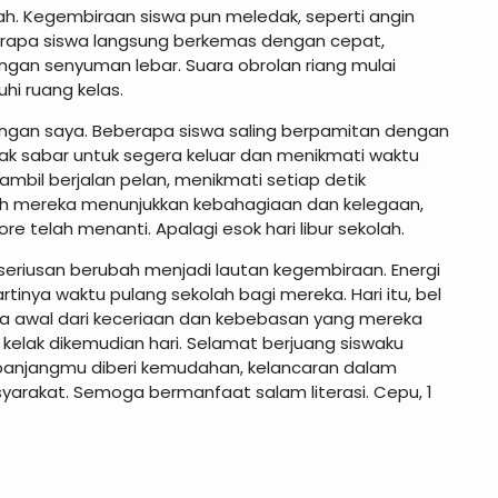
bah. Kegembiraan siswa pun meledak, seperti angin
erapa siswa langsung berkemas dengan cepat,
ngan senyuman lebar. Suara obrolan riang mulai
i ruang kelas.
dengan saya. Beberapa siswa saling berpamitan dengan
tak sabar untuk segera keluar dan menikmati waktu
ambil berjalan pelan, menikmati setiap detik
ah mereka menunjukkan kebahagiaan dan kelegaan,
e telah menanti. Apalagi esok hari libur sekolah.
seriusan berubah menjadi lautan kegembiraan. Energi
inya waktu pulang sekolah bagi mereka. Hari itu, bel
uga awal dari keceriaan dan kebebasan yang mereka
elak dikemudian hari. Selamat berjuang siswaku
anjangmu diberi kemudahan, kelancaran dalam
asyarakat. Semoga bermanfaat salam literasi. Cepu, 1