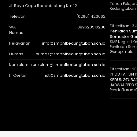
Tahun Pelajar
Jl. Raya Cepu Randublatung Km 12
Kedungtuban 
Telepon
(0296) 423062
Diterbitkan :
3 
WA
089620510200
Penilaian Sum
Humas
Semester Gen
SMP Negeri 1
Pelayanan
info@smpn1kedungtuban.sch.id
Penilaian Suma
Genap mulai ha
Humas
humas@smpn1kedungtuban.sch.id
Kurikulum
kurikulum@smpn1kedungtuban.sch.id
Diterbitkan :
20
PPDB TAHUN P
IT Center
ict@smpn1kedungtuban.sch.id
KEDUNGTUBA
JADWAL PPDB S
Pendaftaran »1