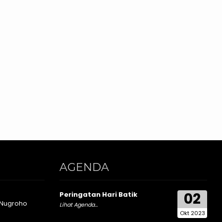
AGENDA
02
Peringatan Hari Batik
 Nugroho
Lihat Agenda...
Okt 2023