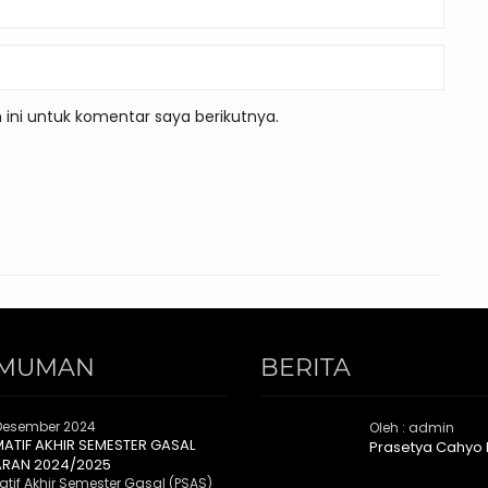
ini untuk komentar saya berikutnya.
MUMAN
BERITA
Desember 2024
Oleh : admin
MATIF AKHIR SEMESTER GASAL
Prasetya Cahyo
ARAN 2024/2025
tif Akhir Semester Gasal (PSAS)