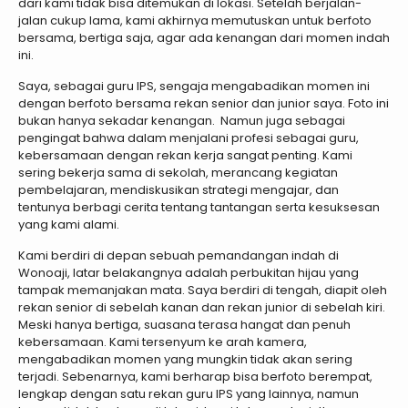
dari kami tidak bisa ditemukan di lokasi. Setelah berjalan-
jalan cukup lama, kami akhirnya memutuskan untuk berfoto
bersama, bertiga saja, agar ada kenangan dari momen indah
ini.
Saya, sebagai guru IPS, sengaja mengabadikan momen ini
dengan berfoto bersama rekan senior dan junior saya. Foto ini
bukan hanya sekadar kenangan. Namun juga sebagai
pengingat bahwa dalam menjalani profesi sebagai guru,
kebersamaan dengan rekan kerja sangat penting. Kami
sering bekerja sama di sekolah, merancang kegiatan
pembelajaran, mendiskusikan strategi mengajar, dan
tentunya berbagi cerita tentang tantangan serta kesuksesan
yang kami alami.
Kami berdiri di depan sebuah pemandangan indah di
Wonoaji, latar belakangnya adalah perbukitan hijau yang
tampak memanjakan mata. Saya berdiri di tengah, diapit oleh
rekan senior di sebelah kanan dan rekan junior di sebelah kiri.
Meski hanya bertiga, suasana terasa hangat dan penuh
kebersamaan. Kami tersenyum ke arah kamera,
mengabadikan momen yang mungkin tidak akan sering
terjadi. Sebenarnya, kami berharap bisa berfoto berempat,
lengkap dengan satu rekan guru IPS yang lainnya, namun