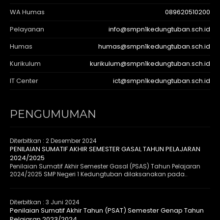
WA Humas
089620510200
Pelayanan
info@smpn1kedungtuban.sch.id
Humas
humas@smpn1kedungtuban.sch.id
Kurikulum
kurikulum@smpn1kedungtuban.sch.id
IT Center
ict@smpn1kedungtuban.sch.id
PENGUMUMAN
Diterbitkan :
2 Desember 2024
PENILAIAN SUMATIF AKHIR SEMESTER GASAL TAHUN PELAJARAN
2024/2025
Penilaian Sumatif Akhir Semester Gasal (PSAS) Tahun Pelajaran
2024/2025 SMP Negeri 1 Kedungtuban dilaksanakan pada..
Diterbitkan :
3 Juni 2024
Penilaian Sumatif Akhir Tahun (PSAT) Semester Genap Tahun
Pelajaran 2023/2024