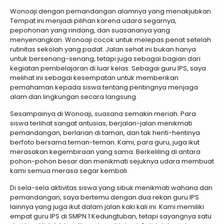
Wonoaji dengan pemandangan alamnya yang menakjubkan.
Tempat ini menjadi pilihan karena udara segarnya,
pepohonan yang rindang, dan suasananya yang
menyenangkan. Wonoaji cocok untuk melepas penat setelah
rutinitas sekolah yang padat. Jalan sehat ini bukan hanya
untuk bersenang-senang, tetapi juga sebagai bagian dari
kegiatan pembelajaran di luar kelas. Sebagai guru IPS, saya
melihat ini sebagai kesempatan untuk memberikan
pemahaman kepada siswa tentang pentingnya menjaga
alam dan lingkungan secara langsung.
Sesampainya di Wonoaji, suasana semakin meriah. Para
siswa terlihat sangat antusias, berjalan-jalan menikmati
pemandangan, berlarian di taman, dan tak henti-hentinya
berfoto bersama teman-teman. Kami, para guru, juga ikut
merasakan kegembiraan yang sama. Berkeliling di antara
pohon-pohon besar dan menikmati sejuknya udara membuat
kami semua merasa segar kembali.
Di sela-sela aktivitas siswa yang sibuk menikmati wahana dan
pemandangan, saya bertemu dengan dua rekan guru IPS
lainnya yang juga ikut dalam jalan kaki kali ini. Kami memiliki
empat guru IPS di SMPN 1 Kedungtuban, tetapi sayangnya satu