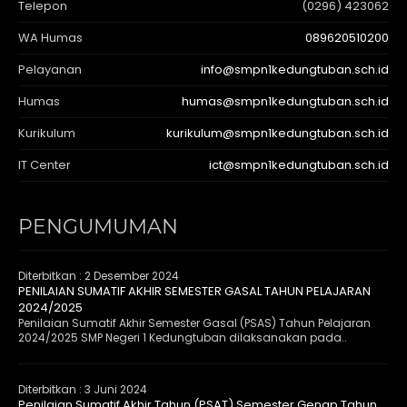
Telepon
(0296) 423062
WA Humas
089620510200
Pelayanan
info@smpn1kedungtuban.sch.id
Humas
humas@smpn1kedungtuban.sch.id
Kurikulum
kurikulum@smpn1kedungtuban.sch.id
IT Center
ict@smpn1kedungtuban.sch.id
PENGUMUMAN
Diterbitkan :
2 Desember 2024
PENILAIAN SUMATIF AKHIR SEMESTER GASAL TAHUN PELAJARAN
2024/2025
Penilaian Sumatif Akhir Semester Gasal (PSAS) Tahun Pelajaran
2024/2025 SMP Negeri 1 Kedungtuban dilaksanakan pada..
Diterbitkan :
3 Juni 2024
Penilaian Sumatif Akhir Tahun (PSAT) Semester Genap Tahun