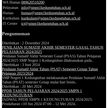
WA Humas
089620510200
Pelayanan
info@smpn1kedungtuban.sch.id
Humas
humas@smpn1kedungtuban.sch.id
Kurikulum
kurikulum@smpn1kedungtuban.sch.id
IT Center
ict@smpn1kedungtuban.sch.id
Pengumuman
Diterbitkan :
2 Desember 2024
PENILAIAN SUMATIF AKHIR SEMESTER GASAL TAHUN
PELAJARAN 2024/2025
Penilaian Sumatif Akhir Semester Gasal (PSAS) Tahun Pelajaran
2024/2025 SMP Negeri 1 Kedungtuban dilaksanakan pada..
Diterbitkan :
3 Juni 2024
Penilaian Sumatif Akhir Tahun (PSAT) Semester Genap Tahun
Pelajaran 2023/2024
SMP Negeri 1 Kedungtuban melaksanakan Penilaian Sumatif Akhir
Tahun (PSAT) semester Genap mulai hari Senin..
Diterbitkan :
20 Mei 2024
PPDB TAHUN PELAJARAN 2024/2025 SMPN 1
KEDUNGTUBAN
JADWAL PPDB SMPN 1 KEDUNGTUBAN 2024/2025:
Pendaftaran »10 Jun 2024 07:00 – 12 Mei 2024..