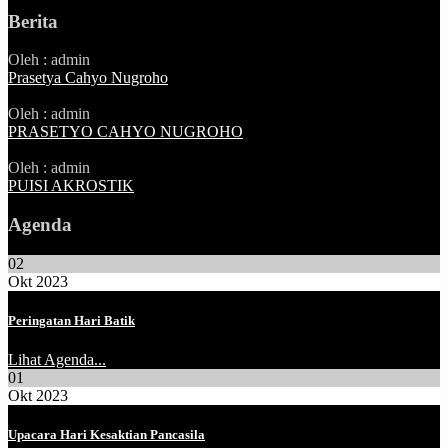
Berita
Oleh : admin
Prasetya Cahyo Nugroho
Oleh : admin
PRASETYO CAHYO NUGROHO
Oleh : admin
PUISI AKROSTIK
Agenda
02
Okt 2023
Peringatan Hari Batik
Lihat Agenda...
01
Okt 2023
Upacara Hari Kesaktian Pancasila