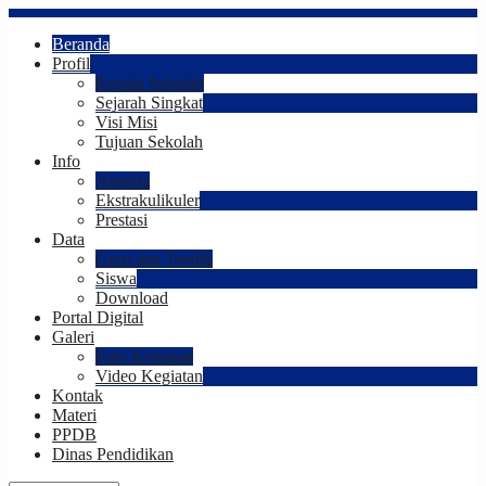
Beranda
Profil
Kepala Sekolah
Sejarah Singkat
Visi Misi
Tujuan Sekolah
Info
Agenda
Ekstrakulikuler
Prestasi
Data
Guru dan Tendik
Siswa
Download
Portal Digital
Galeri
Foto Kegiatan
Video Kegiatan
Kontak
Materi
PPDB
Dinas Pendidikan