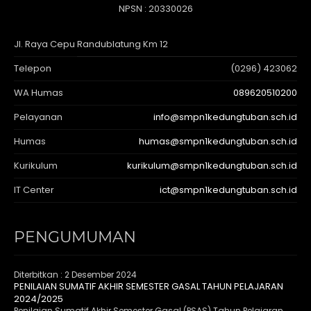
NPSN : 20330026
Jl. Raya Cepu Randublatung Km 12
Telepon
(0296) 423062
WA Humas
089620510200
Pelayanan
info@smpn1kedungtuban.sch.id
Humas
humas@smpn1kedungtuban.sch.id
Kurikulum
kurikulum@smpn1kedungtuban.sch.id
IT Center
ict@smpn1kedungtuban.sch.id
PENGUMUMAN
Diterbitkan :
2 Desember 2024
PENILAIAN SUMATIF AKHIR SEMESTER GASAL TAHUN PELAJARAN
2024/2025
Penilaian Sumatif Akhir Semester Gasal (PSAS) Tahun Pelajaran