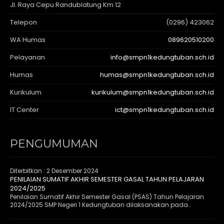
Jl. Raya Cepu Randublatung Km 12
Telepon
(0296) 423062
WA Humas
089620510200
Pelayanan
info@smpn1kedungtuban.sch.id
Humas
humas@smpn1kedungtuban.sch.id
Kurikulum
kurikulum@smpn1kedungtuban.sch.id
IT Center
ict@smpn1kedungtuban.sch.id
PENGUMUMAN
Diterbitkan :
2 Desember 2024
PENILAIAN SUMATIF AKHIR SEMESTER GASAL TAHUN PELAJARAN
2024/2025
Penilaian Sumatif Akhir Semester Gasal (PSAS) Tahun Pelajaran
2024/2025 SMP Negeri 1 Kedungtuban dilaksanakan pada..