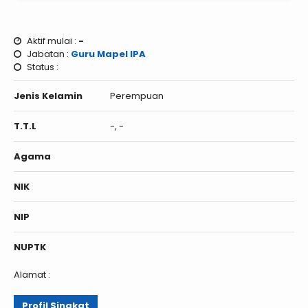
Aktif mulai :
-
Jabatan :
Guru Mapel IPA
Status :
Jenis Kelamin
Perempuan
T.T.L
-, -
Agama
NIK
NIP
NUPTK
Alamat :
Profil Singkat