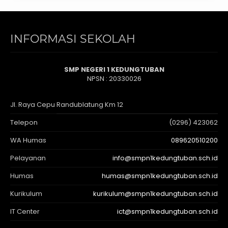
INFORMASI SEKOLAH
SMP NEGERI 1 KEDUNGTUBAN
NPSN : 20330026
Jl. Raya Cepu Randublatung Km 12
Telepon
(0296) 423062
WA Humas
089620510200
Pelayanan
info@smpn1kedungtuban.sch.id
Humas
humas@smpn1kedungtuban.sch.id
Kurikulum
kurikulum@smpn1kedungtuban.sch.id
IT Center
ict@smpn1kedungtuban.sch.id