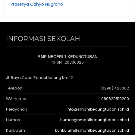
Prasetya Cahyo Nugroho
INFORMASI SEKOLAH
SMP NEGERI 1 KEDUNGTUBAN
NPSN : 20330026
Jl. Raya Cepu Randublatung Km 12
Telepon
(0296) 423062
WA Humas
089620510200
Pelayanan
info@smpn1kedungtuban.sch.id
Humas
humas@smpn1kedungtuban.sch.id
Kurikulum
kurikulum@smpn1kedungtuban.sch.id