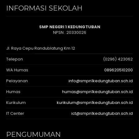
INFORMASI SEKOLAH
SMP NEGERI 1 KEDUNGTUBAN
NPSN : 20330026
Jl. Raya Cepu Randublatung Km 12
Telepon
(0296) 423062
WA Humas
089620510200
Pelayanan
info@smpn1kedungtuban.sch.id
Humas
humas@smpn1kedungtuban.sch.id
Kurikulum
kurikulum@smpn1kedungtuban.sch.id
IT Center
ict@smpn1kedungtuban.sch.id
PENGUMUMAN