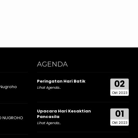
AGENDA
02
Peringatan Hari Batik
 Nugroho
Lihat Agenda...
Okt 2023
01
Upacara Hari Kesaktian
Pancasila
O NUGROHO
Okt 2023
Lihat Agenda...