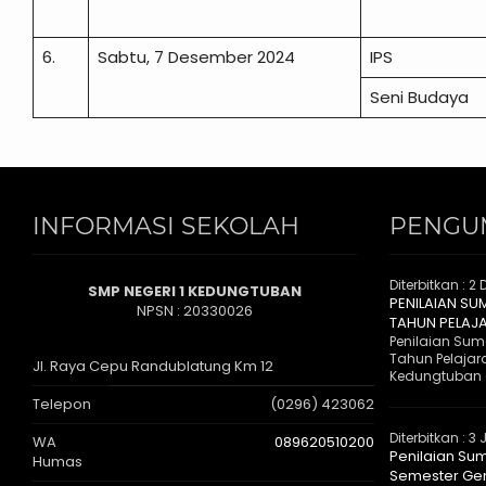
6.
Sabtu, 7 Desember 2024
IPS
Seni Budaya
INFORMASI SEKOLAH
PENGU
Diterbitkan :
2 
SMP NEGERI 1 KEDUNGTUBAN
PENILAIAN SU
NPSN : 20330026
TAHUN PELAJ
Penilaian Suma
Tahun Pelajar
Jl. Raya Cepu Randublatung Km 12
Kedungtuban 
Telepon
(0296) 423062
Diterbitkan :
3 
WA
089620510200
Penilaian Sum
Humas
Semester Gen