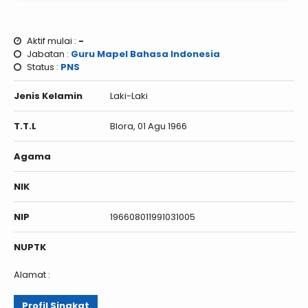
Aktif mulai :
-
Jabatan :
Guru Mapel Bahasa Indonesia
Status :
PNS
Jenis Kelamin
Laki-Laki
T.T.L
Blora, 01 Agu 1966
Agama
NIK
NIP
196608011991031005
NUPTK
Alamat :
Profil Singkat