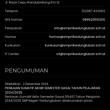
Jl. Raya Cepu Randublatung Km 12
Telepon
(0296) 423062
WA Humas
089620510200
Pelayanan
info@smpn1kedungtuban.sch.id
Humas
humas@smpn1kedungtuban.sch.id
Kurikulum
kurikulum@smpn1kedungtuban.sch.id
IT Center
ict@smpn1kedungtuban.sch.id
PENGUMUMAN
Diterbitkan :
2 Desember 2024
PENILAIAN SUMATIF AKHIR SEMESTER GASAL TAHUN PELAJARAN
2024/2025
Penilaian Sumatif Akhir Semester Gasal (PSAS) Tahun Pelajaran
2024/2025 SMP Negeri 1 Kedungtuban dilaksanakan pada..