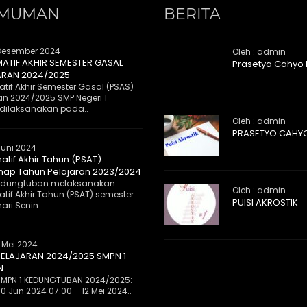
MUMAN
BERITA
Desember 2024
Oleh : admin
MATIF AKHIR SEMESTER GASAL
Prasetya Cahyo
ARAN 2024/2025
tif Akhir Semester Gasal (PSAS)
an 2024/2025 SMP Negeri 1
dilaksanakan pada..
Oleh : admin
PRASETYO CAHY
Juni 2024
atif Akhir Tahun (PSAT)
ap Tahun Pelajaran 2023/2024
 Kedungtuban melaksanakan
Oleh : admin
tif Akhir Tahun (PSAT) semester
PUISI AKROSTIK
ri Senin..
 Mei 2024
ELAJARAN 2024/2025 SMPN 1
N
MPN 1 KEDUNGTUBAN 2024/2025:
0 Jun 2024 07:00 – 12 Mei 2024..