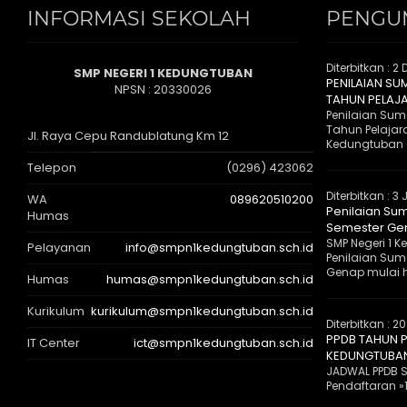
INFORMASI SEKOLAH
PENGU
Diterbitkan :
2 
SMP NEGERI 1 KEDUNGTUBAN
PENILAIAN SU
NPSN : 20330026
TAHUN PELAJ
Penilaian Suma
Tahun Pelajar
Jl. Raya Cepu Randublatung Km 12
Kedungtuban 
Telepon
(0296) 423062
Diterbitkan :
3 
WA
089620510200
Penilaian Sum
Humas
Semester Gen
SMP Negeri 1
Pelayanan
info@smpn1kedungtuban.sch.id
Penilaian Suma
Genap mulai ha
Humas
humas@smpn1kedungtuban.sch.id
Kurikulum
kurikulum@smpn1kedungtuban.sch.id
Diterbitkan :
20
PPDB TAHUN P
IT Center
ict@smpn1kedungtuban.sch.id
KEDUNGTUBA
JADWAL PPDB S
Pendaftaran »1