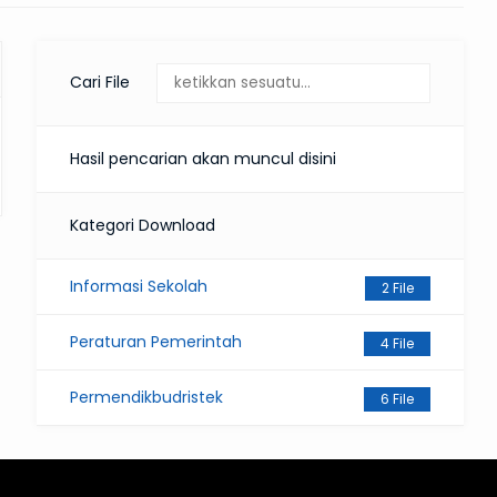
Cari File
Hasil pencarian akan muncul disini
Kategori Download
Informasi Sekolah
2 File
Peraturan Pemerintah
4 File
Permendikbudristek
6 File