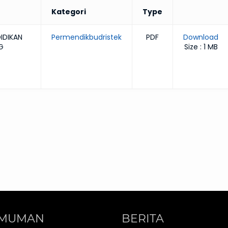
Kategori
Type
IDIKAN
Permendikbudristek
PDF
Download
G
Size : 1 MB
MUMAN
BERITA