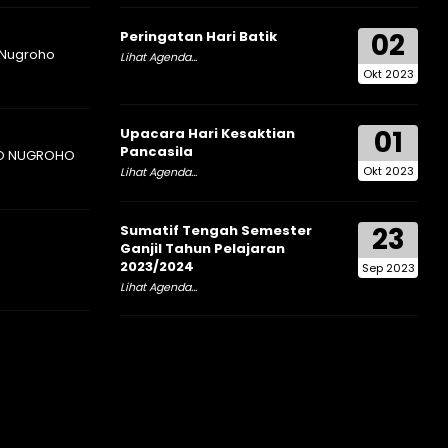
02
Peringatan Hari Batik
 Nugroho
Lihat Agenda...
Okt 2023
01
Upacara Hari Kesaktian
Pancasila
O NUGROHO
Okt 2023
Lihat Agenda...
23
Sumatif Tengah Semester
Ganjil Tahun Pelajaran
2023/2024
Sep 2023
Lihat Agenda...