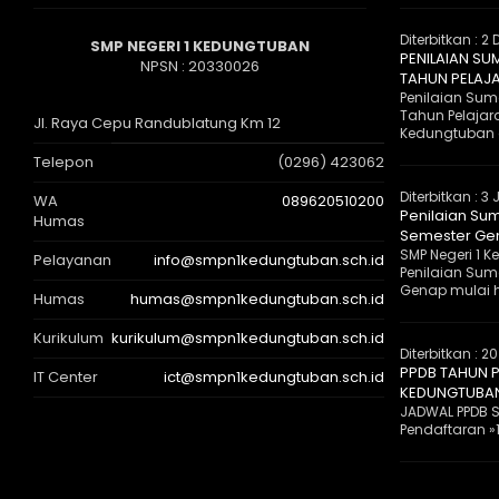
Diterbitkan :
2 
SMP NEGERI 1 KEDUNGTUBAN
PENILAIAN SU
NPSN : 20330026
TAHUN PELAJ
Penilaian Suma
Tahun Pelajar
Jl. Raya Cepu Randublatung Km 12
Kedungtuban 
Telepon
(0296) 423062
Diterbitkan :
3 
WA
089620510200
Penilaian Sum
Humas
Semester Gen
SMP Negeri 1
Pelayanan
info@smpn1kedungtuban.sch.id
Penilaian Suma
Genap mulai ha
Humas
humas@smpn1kedungtuban.sch.id
Kurikulum
kurikulum@smpn1kedungtuban.sch.id
Diterbitkan :
20
PPDB TAHUN P
IT Center
ict@smpn1kedungtuban.sch.id
KEDUNGTUBA
JADWAL PPDB S
Pendaftaran »1