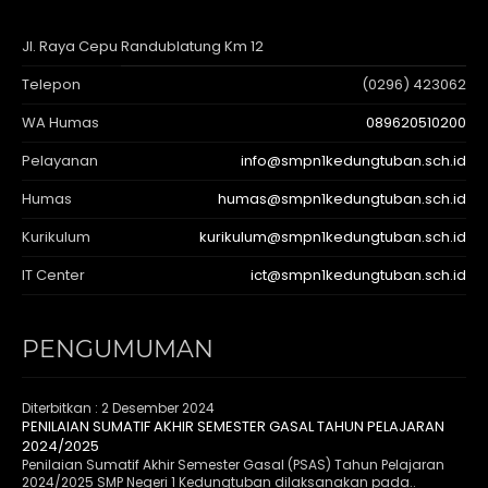
Jl. Raya Cepu Randublatung Km 12
Telepon
(0296) 423062
WA Humas
089620510200
Pelayanan
info@smpn1kedungtuban.sch.id
Humas
humas@smpn1kedungtuban.sch.id
Kurikulum
kurikulum@smpn1kedungtuban.sch.id
IT Center
ict@smpn1kedungtuban.sch.id
PENGUMUMAN
Diterbitkan :
2 Desember 2024
PENILAIAN SUMATIF AKHIR SEMESTER GASAL TAHUN PELAJARAN
2024/2025
Penilaian Sumatif Akhir Semester Gasal (PSAS) Tahun Pelajaran
2024/2025 SMP Negeri 1 Kedungtuban dilaksanakan pada..