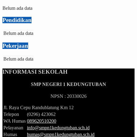
Belum ada data
Pendidikan
Belum ada data
Pekerjaan
Belum ada data
INFORMASI SEKOLAH
SMP NEGERI 1 KEDUNGTUBAN
NPSN : 20330026
Jl. Raya Cepu Randublatung Km 12
Telepon
(0296) 423062
WA Humas
089620510200
Pelayanan
info@smpn1kedungtuban.sch.id
Humas
humas@smpn1kedungtuban.sch.id