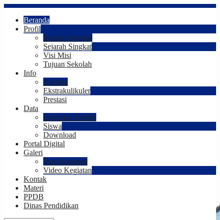
Beranda
Profil
Kepala Sekolah
Sejarah Singkat
Visi Misi
Tujuan Sekolah
Info
Agenda
Ekstrakulikuler
Prestasi
Data
Guru dan Tendik
Siswa
Download
Portal Digital
Galeri
Foto Kegiatan
Video Kegiatan
Kontak
Materi
PPDB
Dinas Pendidikan