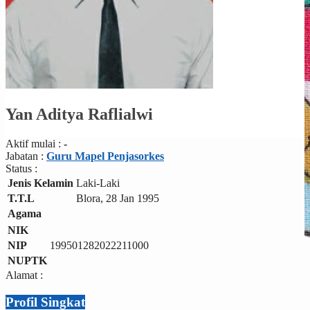
Yan Aditya Raflialwi
Aktif mulai :
-
Jabatan :
Guru Mapel Penjasorkes
Status :
Jenis Kelamin
Laki-Laki
T.T.L
Blora, 28 Jan 1995
Agama
NIK
NIP
199501282022211000
NUPTK
Alamat :
Profil Singkat