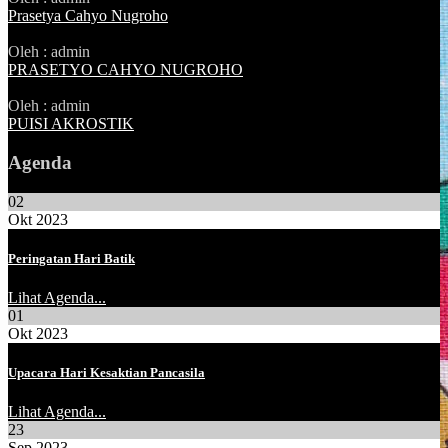
Prasetya Cahyo Nugroho
Oleh : admin
PRASETYO CAHYO NUGROHO
Oleh : admin
PUISI AKROSTIK
Agenda
02
Okt 2023
Peringatan Hari Batik
Lihat Agenda...
01
Okt 2023
Upacara Hari Kesaktian Pancasila
Lihat Agenda...
23
Sep 2023