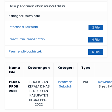
Hasil pencarian akan muncul disini
Kategori Download
Informasi Sekolah
2 File
Peraturan Pemerintah
4 File
Permendikbudristek
6 File
Nama
Keterangan
Kategori
Type
File
PERKA
PERATURAN
Informasi
PDF
Downlo
PPDB
KEPALA DINAS
Sekolah
Size : 1 
2022
PENDIDIKAN
KABUPATEN
BLORA PPDB
2022