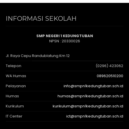
INFORMASI SEKOLAH
SMP NEGERI 1 KEDUNGTUBAN
NPSN : 20330026
Jl. Raya Cepu Randublatung Km 12
Telepon
(0296) 423062
WA Humas
089620510200
Pelayanan
info@smpn1kedungtuban.sch.id
Humas
humas@smpn1kedungtuban.sch.id
Kurikulum
kurikulum@smpn1kedungtuban.sch.id
IT Center
ict@smpn1kedungtuban.sch.id