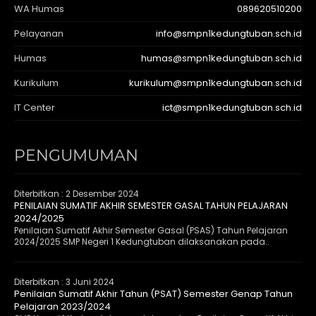
WA Humas
089620510200
Pelayanan
info@smpn1kedungtuban.sch.id
Humas
humas@smpn1kedungtuban.sch.id
Kurikulum
kurikulum@smpn1kedungtuban.sch.id
IT Center
ict@smpn1kedungtuban.sch.id
PENGUMUMAN
Diterbitkan :
2 Desember 2024
PENILAIAN SUMATIF AKHIR SEMESTER GASAL TAHUN PELAJARAN
2024/2025
Penilaian Sumatif Akhir Semester Gasal (PSAS) Tahun Pelajaran
2024/2025 SMP Negeri 1 Kedungtuban dilaksanakan pada..
Diterbitkan :
3 Juni 2024
Penilaian Sumatif Akhir Tahun (PSAT) Semester Genap Tahun
Pelajaran 2023/2024