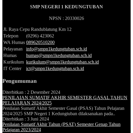
SMP NEGERI 1 KEDUNGTUBAN
NPSN : 20330026
Jl. Raya Cepu Randublatung Km 12
Telepon
(0296) 423062
WA Humas
089620510200
Pelayanan
info@smpn1kedungtuban.sch.id
Humas
humas@smpn1kedungtuban.sch.id
Kurikulum
kurikulum@smpn1kedungtuban.sch.id
IT Center
ict@smpn1kedungtuban.sch.id
Pengumuman
Diterbitkan :
2 Desember 2024
PENILAIAN SUMATIF AKHIR SEMESTER GASAL TAHUN
PELAJARAN 2024/2025
Penilaian Sumatif Akhir Semester Gasal (PSAS) Tahun Pelajaran
2024/2025 SMP Negeri 1 Kedungtuban dilaksanakan pada..
Diterbitkan :
3 Juni 2024
Penilaian Sumatif Akhir Tahun (PSAT) Semester Genap Tahun
Pelajaran 2023/2024