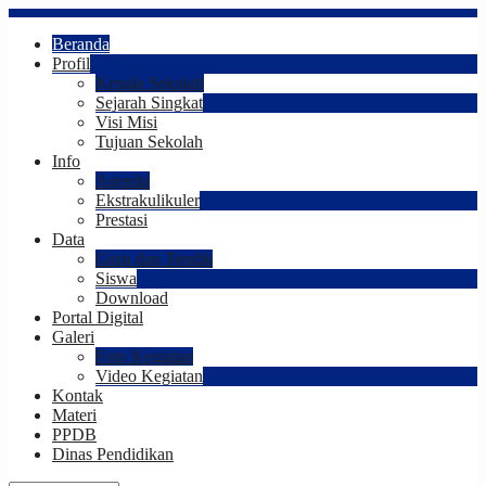
Beranda
Profil
Kepala Sekolah
Sejarah Singkat
Visi Misi
Tujuan Sekolah
Info
Agenda
Ekstrakulikuler
Prestasi
Data
Guru dan Tendik
Siswa
Download
Portal Digital
Galeri
Foto Kegiatan
Video Kegiatan
Kontak
Materi
PPDB
Dinas Pendidikan