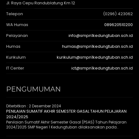
Jl. Raya Cepu Randublatung Km 12
Telepon
(0296) 423062
WA Humas
089620510200
Pelayanan
info@smpn1kedungtuban.sch.id
Humas
humas@smpn1kedungtuban.sch.id
Kurikulum
kurikulum@smpn1kedungtuban.sch.id
IT Center
ict@smpn1kedungtuban.sch.id
PENGUMUMAN
Diterbitkan :
2 Desember 2024
PENILAIAN SUMATIF AKHIR SEMESTER GASAL TAHUN PELAJARAN
2024/2025
Penilaian Sumatif Akhir Semester Gasal (PSAS) Tahun Pelajaran
2024/2025 SMP Negeri 1 Kedungtuban dilaksanakan pada..