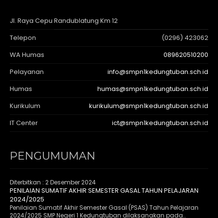
Jl. Raya Cepu Randublatung Km 12
Telepon
(0296) 423062
WA Humas
089620510200
Pelayanan
info@smpn1kedungtuban.sch.id
Humas
humas@smpn1kedungtuban.sch.id
Kurikulum
kurikulum@smpn1kedungtuban.sch.id
IT Center
ict@smpn1kedungtuban.sch.id
PENGUMUMAN
Diterbitkan :
2 Desember 2024
PENILAIAN SUMATIF AKHIR SEMESTER GASAL TAHUN PELAJARAN
2024/2025
Penilaian Sumatif Akhir Semester Gasal (PSAS) Tahun Pelajaran
2024/2025 SMP Negeri 1 Kedungtuban dilaksanakan pada..