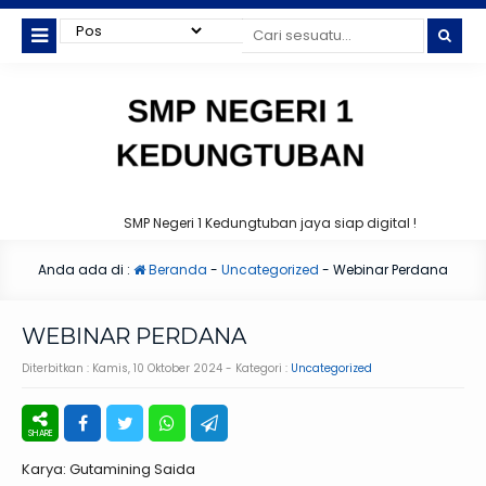
SMP Negeri 1 Kedungtuban jaya siap digital !
Anda ada di :
Beranda
-
Uncategorized
-
Webinar Perdana
WEBINAR PERDANA
Diterbitkan :
Kamis, 10 Oktober 2024
- Kategori :
Uncategorized
Karya: Gutamining Saida