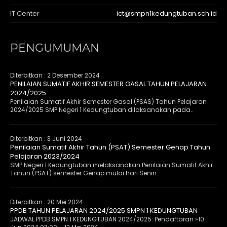
IT Center
ict@smpn1kedungtuban.sch.id
PENGUMUMAN
Diterbitkan :
2 Desember 2024
PENILAIAN SUMATIF AKHIR SEMESTER GASAL TAHUN PELAJARAN
2024/2025
Penilaian Sumatif Akhir Semester Gasal (PSAS) Tahun Pelajaran
2024/2025 SMP Negeri 1 Kedungtuban dilaksanakan pada..
Diterbitkan :
3 Juni 2024
Penilaian Sumatif Akhir Tahun (PSAT) Semester Genap Tahun
Pelajaran 2023/2024
SMP Negeri 1 Kedungtuban melaksanakan Penilaian Sumatif Akhir
Tahun (PSAT) semester Genap mulai hari Senin..
Diterbitkan :
20 Mei 2024
PPDB TAHUN PELAJARAN 2024/2025 SMPN 1 KEDUNGTUBAN
JADWAL PPDB SMPN 1 KEDUNGTUBAN 2024/2025: Pendaftaran »10