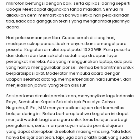
mikrofon berfungsi dengan baik, serta aplikasi daring seperti
Google Meet dapat digunakan tanpa masalah. Semua ini
dilakukan demi memastikan bahwa ketika hari pelaksanaan
tiba, tidak ada gangguan teknis yang menghambat jalannya
acara.
Hari pelaksanaan pun tiba. Cuaca cerah di siang hari,
meskipun cukup panas, tidak menyurutkan semangat para
peserta. Kegiatan dimulai tepat pukul 13.30 WIB. Para peserta
dari dalam dan luar sekolah sudah siap di depan layar
perangkat mereka. Ada yang menggunakan laptop, ada pula
yang hanya menggunakan ponsel. Semua berkomitmen untuk
berpartisipasi aktif. Moderator membuka acara dengan
ucapan selamat datang, memperkenalkan narasumber, dan
menjelaskan jadwal yang telah disusun.
Sesi pertama dimulai pembukaan, menyanyikan lagu Indonsia
Raya, Sambutan Kepala Sekolah bpk Prasetyo Cahyo
Nugroho, S. Pd., M.M menyampaikan tujuan dari komunitas
belajar daring ini. Beliau berharap bahwa kegiatan ini dapat
menjadi wadah bagi para guru untuk terus belajar, berbagi
pengalaman, serta memperkaya metode pembelajaran
yang dapat diterapkan di sekolah masing-masing. “Kita tidak
hanya belajar dari teori, tapi juga dari praktik baik yang sudah