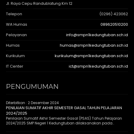
Jl. Raya Cepu Randublatung Km 12
Telepon
(0296) 423062
WA Humas
089620510200
Pelayanan
info@smpn1kedungtuban.sch.id
Humas
humas@smpn1kedungtuban.sch.id
Kurikulum
kurikulum@smpn1kedungtuban.sch.id
IT Center
ict@smpn1kedungtuban.sch.id
PENGUMUMAN
Diterbitkan :
2 Desember 2024
PENILAIAN SUMATIF AKHIR SEMESTER GASAL TAHUN PELAJARAN
2024/2025
Penilaian Sumatif Akhir Semester Gasal (PSAS) Tahun Pelajaran
2024/2025 SMP Negeri 1 Kedungtuban dilaksanakan pada..