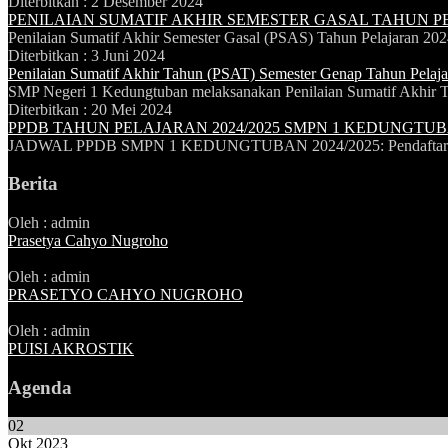
Diterbitkan :
2 Desember 2024
PENILAIAN SUMATIF AKHIR SEMESTER GASAL TAHUN PE
Penilaian Sumatif Akhir Semester Gasal (PSAS) Tahun Pelajaran 20
Diterbitkan :
3 Juni 2024
Penilaian Sumatif Akhir Tahun (PSAT) Semester Genap Tahun Pelaj
SMP Negeri 1 Kedungtuban melaksanakan Penilaian Sumatif Akhir T
Diterbitkan :
20 Mei 2024
PPDB TAHUN PELAJARAN 2024/2025 SMPN 1 KEDUNGTU
JADWAL PPDB SMPN 1 KEDUNGTUBAN 2024/2025: Pendaftaran »1
Berita
Oleh : admin
Prasetya Cahyo Nugroho
Oleh : admin
PRASETYO CAHYO NUGROHO
Oleh : admin
PUISI AKROSTIK
Agenda
02
Okt 2023