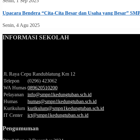
Senin, 1 Sep 2025
Upacara Bendera “Cita-Cita Besar dan Usaha yang Besar
Senin, 4 Agu 2025
INFORMASI SEKOLAH
Jl. Raya Cepu Randublatung Km 12
Telepon
(0296) 423062
WA Humas
089620510200
Pelayanan
info@smpn1kedungtuban.sch.id
Humas
humas@smpn1kedungtuban.sch.id
Kurikulum
kurikulum@smpn1kedungtuban.sch.id
IT Center
ict@smpn1kedungtuban.sch.id
Pengumuman