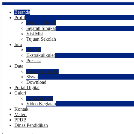
Beranda
Profil
Kepala Sekolah
Sejarah Singkat
Visi Misi
Tujuan Sekolah
Info
Agenda
Ekstrakulikuler
Prestasi
Data
Guru dan Tendik
Siswa
Download
Portal Digital
Galeri
Foto Kegiatan
Video Kegiatan
Kontak
Materi
PPDB
Dinas Pendidikan