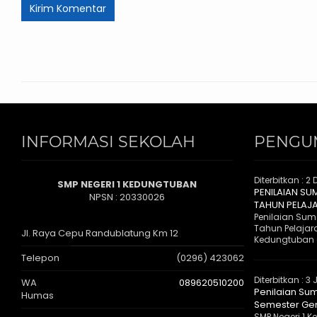
INFORMASI SEKOLAH
PENGU
Diterbitkan :
2 
SMP NEGERI 1 KEDUNGTUBAN
PENILAIAN SU
NPSN : 20330026
TAHUN PELAJ
Penilaian Suma
Tahun Pelajar
Jl. Raya Cepu Randublatung Km 12
Kedungtuban 
Telepon
(0296) 423062
Diterbitkan :
3 
WA
089620510200
Penilaian Sum
Humas
Semester Gen
SMP Negeri 1