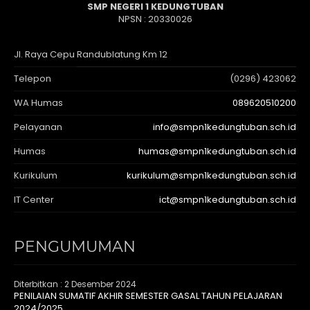
SMP NEGERI 1 KEDUNGTUBAN
NPSN : 20330026
Jl. Raya Cepu Randublatung Km 12
Telepon
(0296) 423062
WA Humas
089620510200
Pelayanan
info@smpn1kedungtuban.sch.id
Humas
humas@smpn1kedungtuban.sch.id
Kurikulum
kurikulum@smpn1kedungtuban.sch.id
IT Center
ict@smpn1kedungtuban.sch.id
PENGUMUMAN
Diterbitkan :
2 Desember 2024
PENILAIAN SUMATIF AKHIR SEMESTER GASAL TAHUN PELAJARAN
2024/2025