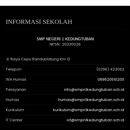
INFORMASI SEKOLAH
SMP NEGERI 1 KEDUNGTUBAN
NPSN : 20330026
Jl. Raya Cepu Randublatung Km 12
Telepon
(0296) 423062
WA Humas
089620510200
Pelayanan
info@smpn1kedungtuban.sch.id
Humas
humas@smpn1kedungtuban.sch.id
Kurikulum
kurikulum@smpn1kedungtuban.sch.id
IT Center
ict@smpn1kedungtuban.sch.id