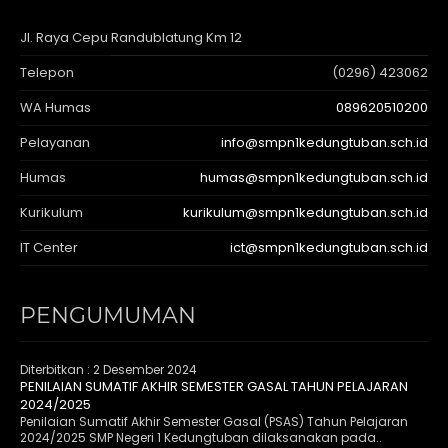
Jl. Raya Cepu Randublatung Km 12
Telepon
(0296) 423062
WA Humas
089620510200
Pelayanan
info@smpn1kedungtuban.sch.id
Humas
humas@smpn1kedungtuban.sch.id
Kurikulum
kurikulum@smpn1kedungtuban.sch.id
IT Center
ict@smpn1kedungtuban.sch.id
PENGUMUMAN
Diterbitkan :
2 Desember 2024
PENILAIAN SUMATIF AKHIR SEMESTER GASAL TAHUN PELAJARAN
2024/2025
Penilaian Sumatif Akhir Semester Gasal (PSAS) Tahun Pelajaran
2024/2025 SMP Negeri 1 Kedungtuban dilaksanakan pada..