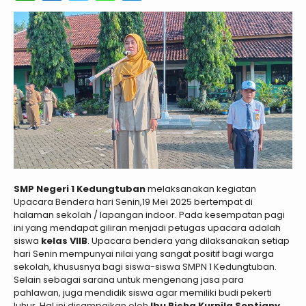
SMP Negeri 1 Kedungtuban
melaksanakan kegiatan
Upacara Bendera hari Senin,19 Mei 2025 bertempat di
halaman sekolah / lapangan indoor. Pada kesempatan pagi
ini yang mendapat giliran menjadi petugas upacara adalah
siswa
kelas VIIB
. Upacara bendera yang dilaksanakan setiap
hari Senin mempunyai nilai yang sangat positif bagi warga
sekolah, khususnya bagi siswa-siswa SMPN 1 Kedungtuban.
Selain sebagai sarana untuk mengenang jasa para
pahlawan, juga mendidik siswa agar memiliki budi pekerti
luhur. Hal ini disampaikan oleh
Ibu Richa Kurnila Septiany,