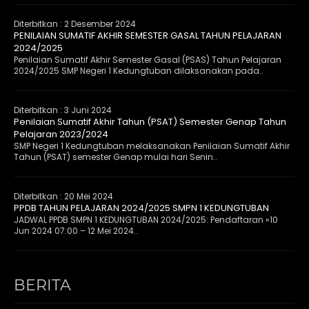
Diterbitkan :
2 Desember 2024
PENILAIAN SUMATIF AKHIR SEMESTER GASAL TAHUN PELAJARAN
2024/2025
Penilaian Sumatif Akhir Semester Gasal (PSAS) Tahun Pelajaran
2024/2025 SMP Negeri 1 Kedungtuban dilaksanakan pada..
Diterbitkan :
3 Juni 2024
Penilaian Sumatif Akhir Tahun (PSAT) Semester Genap Tahun
Pelajaran 2023/2024
SMP Negeri 1 Kedungtuban melaksanakan Penilaian Sumatif Akhir
Tahun (PSAT) semester Genap mulai hari Senin..
Diterbitkan :
20 Mei 2024
PPDB TAHUN PELAJARAN 2024/2025 SMPN 1 KEDUNGTUBAN
JADWAL PPDB SMPN 1 KEDUNGTUBAN 2024/2025: Pendaftaran »10
Jun 2024 07:00 – 12 Mei 2024..
BERITA