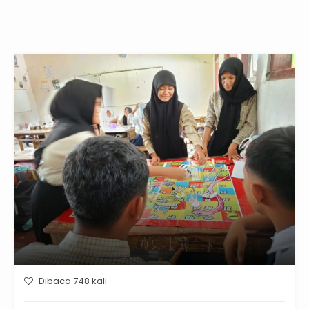
Dibaca 748 kali