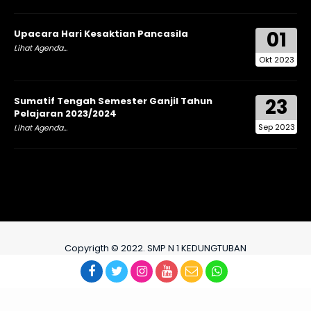
01
Upacara Hari Kesaktian Pancasila
Lihat Agenda...
Okt 2023
23
Sumatif Tengah Semester Ganjil Tahun
Pelajaran 2023/2024
Sep 2023
Lihat Agenda...
Copyrigth © 2022. SMP N 1 KEDUNGTUBAN
TIM IT