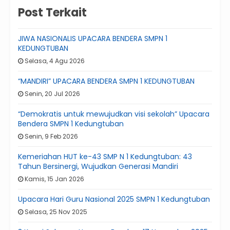
Post Terkait
JIWA NASIONALIS UPACARA BENDERA SMPN 1
KEDUNGTUBAN
Selasa, 4 Agu 2026
“MANDIRI” UPACARA BENDERA SMPN 1 KEDUNGTUBAN
Senin, 20 Jul 2026
“Demokratis untuk mewujudkan visi sekolah” Upacara
Bendera SMPN 1 Kedungtuban
Senin, 9 Feb 2026
Kemeriahan HUT ke-43 SMP N 1 Kedungtuban: 43
Tahun Bersinergi, Wujudkan Generasi Mandiri
Kamis, 15 Jan 2026
Upacara Hari Guru Nasional 2025 SMPN 1 Kedungtuban
Selasa, 25 Nov 2025