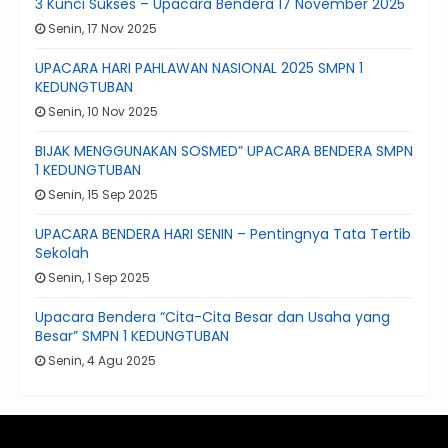
3 Kunci Sukses – Upacara Bendera 17 November 2025
Senin, 17 Nov 2025
UPACARA HARI PAHLAWAN NASIONAL 2025 SMPN 1
KEDUNGTUBAN
Senin, 10 Nov 2025
BIJAK MENGGUNAKAN SOSMED” UPACARA BENDERA SMPN
1 KEDUNGTUBAN
Senin, 15 Sep 2025
UPACARA BENDERA HARI SENIN – Pentingnya Tata Tertib
Sekolah
Senin, 1 Sep 2025
Upacara Bendera “Cita-Cita Besar dan Usaha yang
Besar” SMPN 1 KEDUNGTUBAN
Senin, 4 Agu 2025