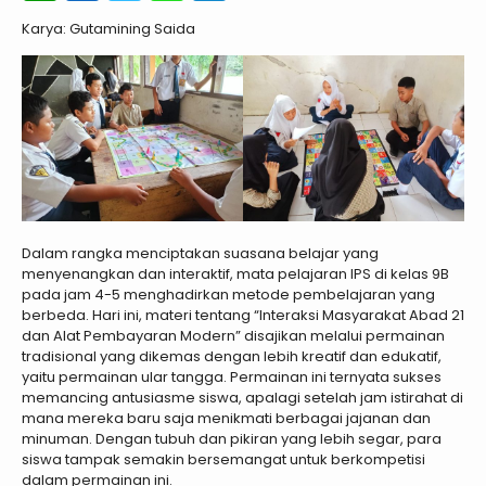
Karya: Gutamining Saida
Dalam rangka menciptakan suasana belajar yang
menyenangkan dan interaktif, mata pelajaran IPS di kelas 9B
pada jam 4-5 menghadirkan metode pembelajaran yang
berbeda. Hari ini, materi tentang “Interaksi Masyarakat Abad 21
dan Alat Pembayaran Modern” disajikan melalui permainan
tradisional yang dikemas dengan lebih kreatif dan edukatif,
yaitu permainan ular tangga. Permainan ini ternyata sukses
memancing antusiasme siswa, apalagi setelah jam istirahat di
mana mereka baru saja menikmati berbagai jajanan dan
minuman. Dengan tubuh dan pikiran yang lebih segar, para
siswa tampak semakin bersemangat untuk berkompetisi
dalam permainan ini.