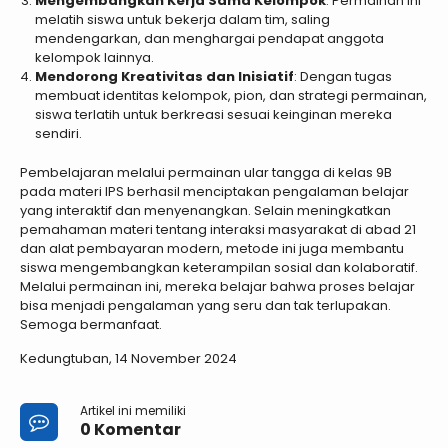
Mengembangkan Kerja Sama Kelompok
: Permainan ini
melatih siswa untuk bekerja dalam tim, saling
mendengarkan, dan menghargai pendapat anggota
kelompok lainnya.
Mendorong Kreativitas dan Inisiatif
: Dengan tugas
membuat identitas kelompok, pion, dan strategi permainan,
siswa terlatih untuk berkreasi sesuai keinginan mereka
sendiri.
Pembelajaran melalui permainan ular tangga di kelas 9B
pada materi IPS berhasil menciptakan pengalaman belajar
yang interaktif dan menyenangkan. Selain meningkatkan
pemahaman materi tentang interaksi masyarakat di abad 21
dan alat pembayaran modern, metode ini juga membantu
siswa mengembangkan keterampilan sosial dan kolaboratif.
Melalui permainan ini, mereka belajar bahwa proses belajar
bisa menjadi pengalaman yang seru dan tak terlupakan.
Semoga bermanfaat.
Kedungtuban, 14 November 2024
Artikel ini memiliki
0 Komentar