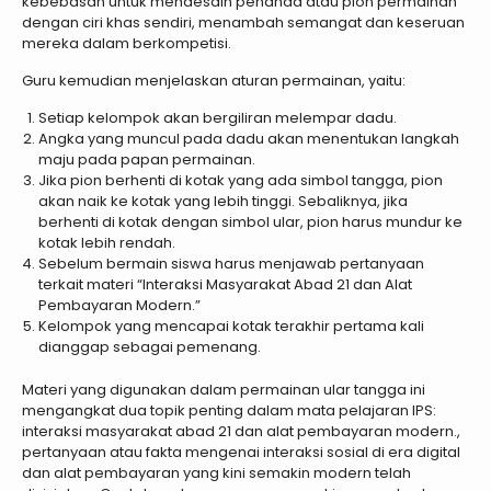
kebebasan untuk mendesain penanda atau pion permainan
dengan ciri khas sendiri, menambah semangat dan keseruan
mereka dalam berkompetisi.
Guru kemudian menjelaskan aturan permainan, yaitu:
Setiap kelompok akan bergiliran melempar dadu.
Angka yang muncul pada dadu akan menentukan langkah
maju pada papan permainan.
Jika pion berhenti di kotak yang ada simbol tangga, pion
akan naik ke kotak yang lebih tinggi. Sebaliknya, jika
berhenti di kotak dengan simbol ular, pion harus mundur ke
kotak lebih rendah.
Sebelum bermain siswa harus menjawab pertanyaan
terkait materi “Interaksi Masyarakat Abad 21 dan Alat
Pembayaran Modern.”
Kelompok yang mencapai kotak terakhir pertama kali
dianggap sebagai pemenang.
Materi yang digunakan dalam permainan ular tangga ini
mengangkat dua topik penting dalam mata pelajaran IPS:
interaksi masyarakat abad 21 dan alat pembayaran modern.,
pertanyaan atau fakta mengenai interaksi sosial di era digital
dan alat pembayaran yang kini semakin modern telah