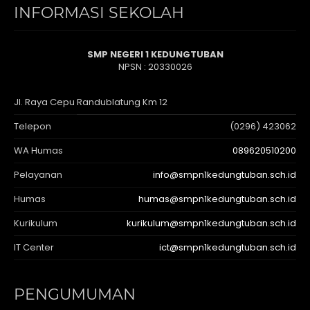
INFORMASI SEKOLAH
SMP NEGERI 1 KEDUNGTUBAN
NPSN : 20330026
Jl. Raya Cepu Randublatung Km 12
Telepon
(0296) 423062
WA Humas
089620510200
Pelayanan
info@smpn1kedungtuban.sch.id
Humas
humas@smpn1kedungtuban.sch.id
Kurikulum
kurikulum@smpn1kedungtuban.sch.id
IT Center
ict@smpn1kedungtuban.sch.id
PENGUMUMAN