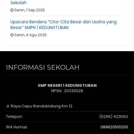
Sekolah
Senin, 1 Sep 2025
Upacara Bendera “Cita-Cita Besar dan Usaha yang
Besar” SMPN 1 KEDUNGTUBAN
Senin, 4 Agu 2025
INFORMASI SEKOLAH
SMP NEGERI 1 KEDUNGTUBAN
NPSN : 20330026
Jl. Raya Cepu Randublatung Km 12
Telepon
(0296) 423062
WA Humas
089620510200