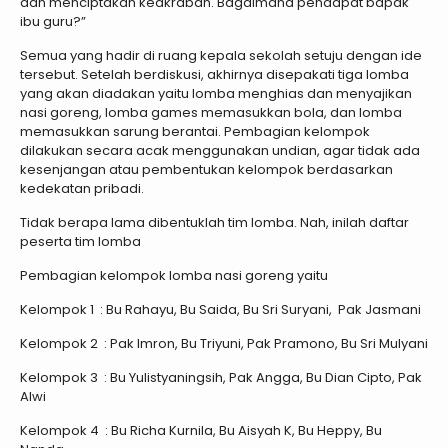
dan menciptakan keakraban. Bagaimana pendapat bapak
ibu guru?”
Semua yang hadir di ruang kepala sekolah setuju dengan ide
tersebut. Setelah berdiskusi, akhirnya disepakati tiga lomba
yang akan diadakan yaitu lomba menghias dan menyajikan
nasi goreng, lomba games memasukkan bola, dan lomba
memasukkan sarung berantai. Pembagian kelompok
dilakukan secara acak menggunakan undian, agar tidak ada
kesenjangan atau pembentukan kelompok berdasarkan
kedekatan pribadi.
Tidak berapa lama dibentuklah tim lomba. Nah, inilah daftar
peserta tim lomba
Pembagian kelompok lomba nasi goreng yaitu
Kelompok 1 : Bu Rahayu, Bu Saida, Bu Sri Suryani, Pak Jasmani
Kelompok 2 : Pak Imron, Bu Triyuni, Pak Pramono, Bu Sri Mulyani
Kelompok 3 : Bu Yulistyaningsih, Pak Angga, Bu Dian Cipto, Pak
Alwi
Kelompok 4 : Bu Richa Kurnila, Bu Aisyah K, Bu Heppy, Bu