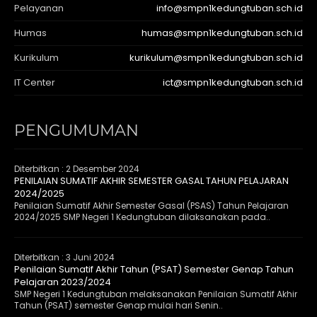
Pelayanan
info@smpn1kedungtuban.sch.id
Humas
humas@smpn1kedungtuban.sch.id
Kurikulum
kurikulum@smpn1kedungtuban.sch.id
IT Center
ict@smpn1kedungtuban.sch.id
PENGUMUMAN
Diterbitkan :
2 Desember 2024
PENILAIAN SUMATIF AKHIR SEMESTER GASAL TAHUN PELAJARAN
2024/2025
Penilaian Sumatif Akhir Semester Gasal (PSAS) Tahun Pelajaran
2024/2025 SMP Negeri 1 Kedungtuban dilaksanakan pada..
Diterbitkan :
3 Juni 2024
Penilaian Sumatif Akhir Tahun (PSAT) Semester Genap Tahun
Pelajaran 2023/2024
SMP Negeri 1 Kedungtuban melaksanakan Penilaian Sumatif Akhir
Tahun (PSAT) semester Genap mulai hari Senin..