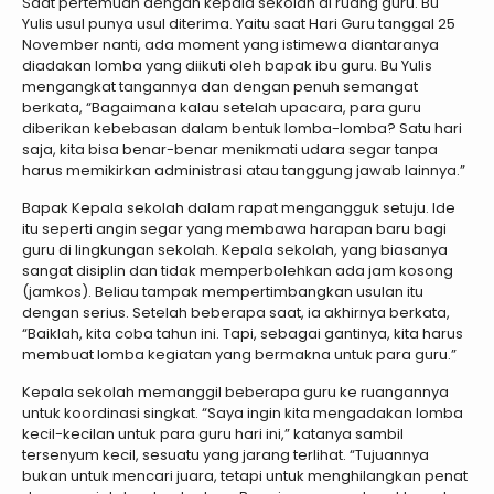
Saat pertemuan dengan kepala sekolah di ruang guru. Bu
Yulis usul punya usul diterima. Yaitu saat Hari Guru tanggal 25
November nanti, ada moment yang istimewa diantaranya
diadakan lomba yang diikuti oleh bapak ibu guru. Bu Yulis
mengangkat tangannya dan dengan penuh semangat
berkata, “Bagaimana kalau setelah upacara, para guru
diberikan kebebasan dalam bentuk lomba-lomba? Satu hari
saja, kita bisa benar-benar menikmati udara segar tanpa
harus memikirkan administrasi atau tanggung jawab lainnya.”
Bapak Kepala sekolah dalam rapat mengangguk setuju. Ide
itu seperti angin segar yang membawa harapan baru bagi
guru di lingkungan sekolah. Kepala sekolah, yang biasanya
sangat disiplin dan tidak memperbolehkan ada jam kosong
(jamkos). Beliau tampak mempertimbangkan usulan itu
dengan serius. Setelah beberapa saat, ia akhirnya berkata,
“Baiklah, kita coba tahun ini. Tapi, sebagai gantinya, kita harus
membuat lomba kegiatan yang bermakna untuk para guru.”
Kepala sekolah memanggil beberapa guru ke ruangannya
untuk koordinasi singkat. “Saya ingin kita mengadakan lomba
kecil-kecilan untuk para guru hari ini,” katanya sambil
tersenyum kecil, sesuatu yang jarang terlihat. “Tujuannya
bukan untuk mencari juara, tetapi untuk menghilangkan penat