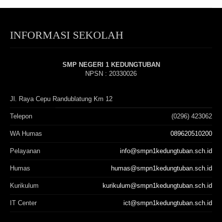
INFORMASI SEKOLAH
SMP NEGERI 1 KEDUNGTUBAN
NPSN : 20330026
Jl. Raya Cepu Randublatung Km 12
Telepon
(0296) 423062
WA Humas
089620510200
Pelayanan
info@smpn1kedungtuban.sch.id
Humas
humas@smpn1kedungtuban.sch.id
Kurikulum
kurikulum@smpn1kedungtuban.sch.id
IT Center
ict@smpn1kedungtuban.sch.id