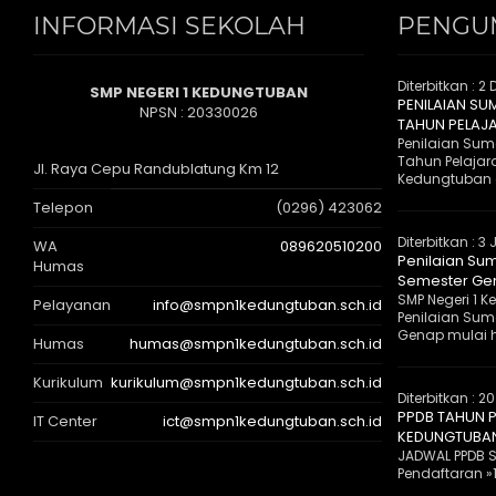
INFORMASI SEKOLAH
PENGU
Diterbitkan :
2 
SMP NEGERI 1 KEDUNGTUBAN
PENILAIAN SU
NPSN : 20330026
TAHUN PELAJ
Penilaian Suma
Tahun Pelajar
Jl. Raya Cepu Randublatung Km 12
Kedungtuban 
Telepon
(0296) 423062
Diterbitkan :
3 
WA
089620510200
Penilaian Sum
Humas
Semester Gen
SMP Negeri 1
Pelayanan
info@smpn1kedungtuban.sch.id
Penilaian Suma
Genap mulai ha
Humas
humas@smpn1kedungtuban.sch.id
Kurikulum
kurikulum@smpn1kedungtuban.sch.id
Diterbitkan :
20
PPDB TAHUN P
IT Center
ict@smpn1kedungtuban.sch.id
KEDUNGTUBA
JADWAL PPDB S
Pendaftaran »1