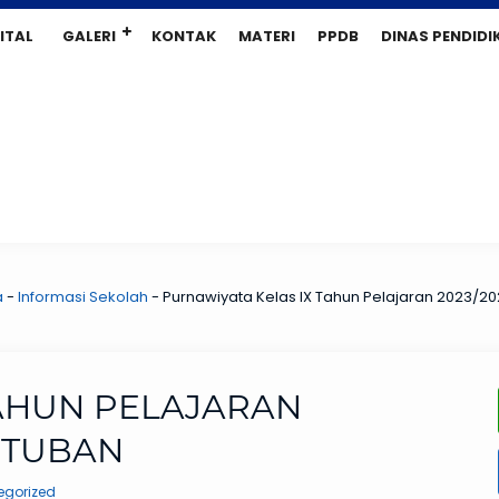
ITAL
GALERI
KONTAK
MATERI
PPDB
DINAS PENDIDI
a
-
Informasi Sekolah
-
Purnawiyata Kelas IX Tahun Pelajaran 2023/
TAHUN PELAJARAN
GTUBAN
egorized