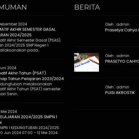
MUMAN
BERITA
Desember 2024
Oleh : admin
MATIF AKHIR SEMESTER GASAL
Prasetya Cahyo
ARAN 2024/2025
tif Akhir Semester Gasal (PSAS)
an 2024/2025 SMP Negeri 1
dilaksanakan pada..
Oleh : admin
PRASETYO CAHY
Juni 2024
atif Akhir Tahun (PSAT)
ap Tahun Pelajaran 2023/2024
 Kedungtuban melaksanakan
Oleh : admin
tif Akhir Tahun (PSAT) semester
PUISI AKROSTIK
ri Senin..
 Mei 2024
ELAJARAN 2024/2025 SMPN 1
N
MPN 1 KEDUNGTUBAN 2024/2025:
0 Jun 2024 07:00 – 12 Mei 2024..