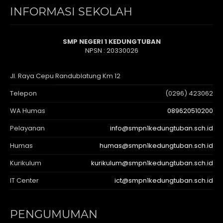
INFORMASI SEKOLAH
SMP NEGERI 1 KEDUNGTUBAN
NPSN : 20330026
Jl. Raya Cepu Randublatung Km 12
Telepon
(0296) 423062
WA Humas
089620510200
Pelayanan
info@smpn1kedungtuban.sch.id
Humas
humas@smpn1kedungtuban.sch.id
Kurikulum
kurikulum@smpn1kedungtuban.sch.id
IT Center
ict@smpn1kedungtuban.sch.id
PENGUMUMAN