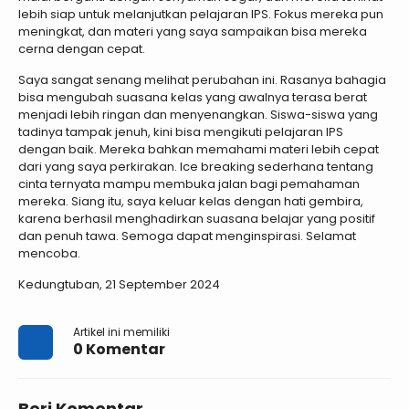
lebih siap untuk melanjutkan pelajaran IPS. Fokus mereka pun
meningkat, dan materi yang saya sampaikan bisa mereka
cerna dengan cepat.
Saya sangat senang melihat perubahan ini. Rasanya bahagia
bisa mengubah suasana kelas yang awalnya terasa berat
menjadi lebih ringan dan menyenangkan. Siswa-siswa yang
tadinya tampak jenuh, kini bisa mengikuti pelajaran IPS
dengan baik. Mereka bahkan memahami materi lebih cepat
dari yang saya perkirakan. Ice breaking sederhana tentang
cinta ternyata mampu membuka jalan bagi pemahaman
mereka. Siang itu, saya keluar kelas dengan hati gembira,
karena berhasil menghadirkan suasana belajar yang positif
dan penuh tawa. Semoga dapat menginspirasi. Selamat
mencoba.
Kedungtuban, 21 September 2024
Artikel ini memiliki
0 Komentar
Beri Komentar