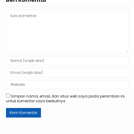
Simpan nama, email, dan situs web saya pada peramban ini
untuk komentar saya berikutnya.