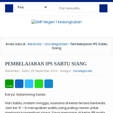
Anda ada di :
Beranda
-
Uncategorized
-
Pembelajaran IPS Sabtu
Siang
PEMBELAJARAN IPS SABTU SIANG
Diterbitkan :
Sabtu, 28 September 2024
- Kategori :
Uncategorized
Karya: Gutamining Saida
Hari Sabtu, malam minggu, suasana di kelas terasa berbeda.
Jam ke-5 – 6 merupakan waktu yang paling rawan untuk
menjaga konsentrasi siswa. Saya mengajar di kelas 8B mata