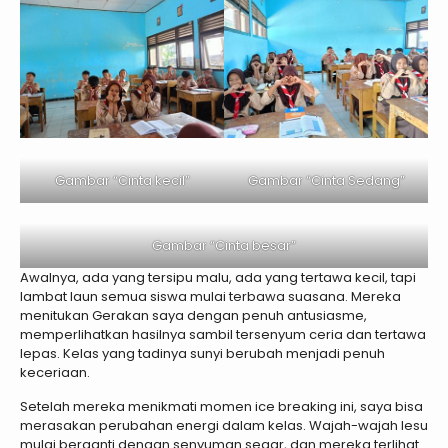
Gambar “Cinta Sedang”
Gambar “Cinta kecil”
Gambar “Cinta besar”
Awalnya, ada yang tersipu malu, ada yang tertawa kecil, tapi
lambat laun semua siswa mulai terbawa suasana. Mereka
menitukan Gerakan saya dengan penuh antusiasme,
memperlihatkan hasilnya sambil tersenyum ceria dan tertawa
lepas. Kelas yang tadinya sunyi berubah menjadi penuh
keceriaan.
Setelah mereka menikmati momen ice breaking ini, saya bisa
merasakan perubahan energi dalam kelas. Wajah-wajah lesu
mulai berganti dengan senyuman segar, dan mereka terlihat