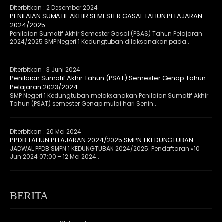
Diterbitkan :
2 Desember 2024
PENILAIAN SUMATIF AKHIR SEMESTER GASAL TAHUN PELAJARAN
2024/2025
Penilaian Sumatif Akhir Semester Gasal (PSAS) Tahun Pelajaran
2024/2025 SMP Negeri 1 Kedungtuban dilaksanakan pada..
Diterbitkan :
3 Juni 2024
Penilaian Sumatif Akhir Tahun (PSAT) Semester Genap Tahun
Pelajaran 2023/2024
SMP Negeri 1 Kedungtuban melaksanakan Penilaian Sumatif Akhir
Tahun (PSAT) semester Genap mulai hari Senin..
Diterbitkan :
20 Mei 2024
PPDB TAHUN PELAJARAN 2024/2025 SMPN 1 KEDUNGTUBAN
JADWAL PPDB SMPN 1 KEDUNGTUBAN 2024/2025: Pendaftaran »10
Jun 2024 07:00 – 12 Mei 2024..
BERITA