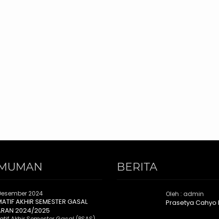
MUMAN
BERITA
Desember 2024
Oleh : admin
MATIF AKHIR SEMESTER GASAL
Prasetya Cahyo
ARAN 2024/2025
tif Akhir Semester Gasal (PSAS)