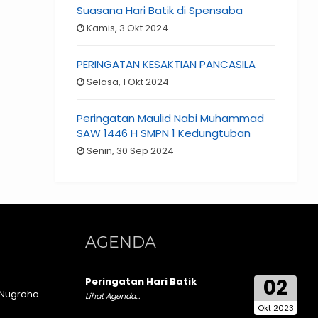
Suasana Hari Batik di Spensaba
Kamis, 3 Okt 2024
PERINGATAN KESAKTIAN PANCASILA
Selasa, 1 Okt 2024
Peringatan Maulid Nabi Muhammad
SAW 1446 H SMPN 1 Kedungtuban
Senin, 30 Sep 2024
AGENDA
02
Peringatan Hari Batik
 Nugroho
Lihat Agenda...
Okt 2023