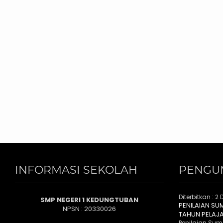
INFORMASI SEKOLAH
PENGU
Diterbitkan :
2 
SMP NEGERI 1 KEDUNGTUBAN
PENILAIAN SU
NPSN : 20330026
TAHUN PELAJ
Penilaian Suma