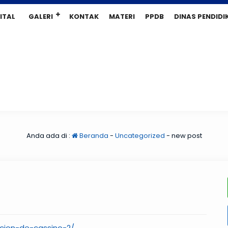
ITAL
GALERI
KONTAK
MATERI
PPDB
DINAS PENDIDI
Anda ada di :
Beranda
-
Uncategorized
-
new post
cion-de-cassino-2/