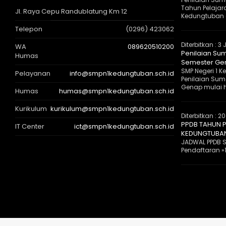
Tahun Pelajar
Jl. Raya Cepu Randublatung Km 12
Kedungtuban 
Telepon
(0296) 423062
Diterbitkan :
3 
WA
089620510200
Penilaian Sum
Humas
Semester Gen
SMP Negeri 1
Pelayanan
info@smpn1kedungtuban.sch.id
Penilaian Suma
Genap mulai ha
Humas
humas@smpn1kedungtuban.sch.id
Kurikulum
kurikulum@smpn1kedungtuban.sch.id
Diterbitkan :
20
PPDB TAHUN P
IT Center
ict@smpn1kedungtuban.sch.id
KEDUNGTUBA
JADWAL PPDB S
Pendaftaran »1