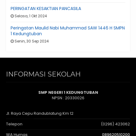
PERINGATAN KESAKTIAN PANCASILA
Selasa, 1 Okt 2024
Peringatan Maulid Nabi Muhammad SAW 1446 H SMPN
1 Kedungtuban
Senin, 30 Sep 2024
INFORMASI SEKOLAH
SMP NEGERI 1 KEDUNGTUBAN
NPSN : 20330026
Jl. Raya Cepu Randublatung Km 12
Telepon
(0296) 423062
WA Humas
089620510200